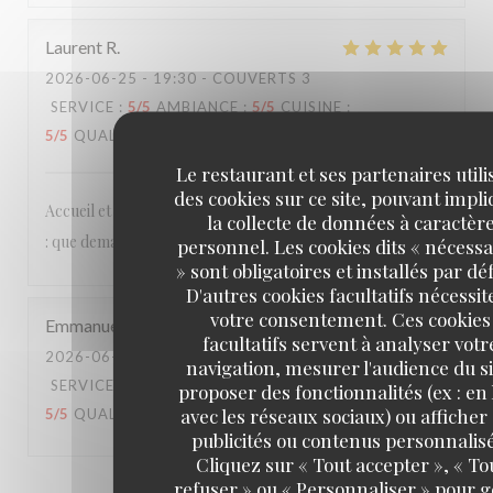
Laurent
R
2026-06-25
- 19:30 - COUVERTS 3
SERVICE
:
5
/5
AMBIANCE
:
5
/5
CUISINE
:
5
/5
QUALITÉ / PRIX
:
5
/5
Le restaurant et ses partenaires utili
des cookies sur ce site, pouvant impl
Accueil et services agréables et détendus, cuisine délicieuse
la collecte de données à caractèr
: que demander de plus ?
personnel. Les cookies dits « nécessa
» sont obligatoires et installés par dé
D'autres cookies facultatifs nécessit
votre consentement. Ces cookies
Emmanuel
B
facultatifs servent à analyser votr
2026-06-20
- 20:15 - COUVERTS 2
navigation, mesurer l'audience du si
SERVICE
:
4
/5
AMBIANCE
:
3
/5
CUISINE
:
proposer des fonctionnalités (ex : en 
avec les réseaux sociaux) ou afficher
5
/5
QUALITÉ / PRIX
:
4
/5
publicités ou contenus personnalisé
Cliquez sur « Tout accepter », « To
refuser » ou « Personnaliser » pour 