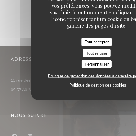
1
2
3
vos préférences. Vous pouvez modif
vos choix à tout moment en cliquant
l'icône représentant un cookie en ba
gauche des pages du site.
Tout accepter
Tout refuser
ADRESSE
Personnaliser
Politique de protection des données à caractère p
((ouvre une nouvelle fenêt
15 rue des frères Bonie 33000 Bordeaux
Politique de gestion des cookies
05 57 60 23 56
NOUS SUIVRE