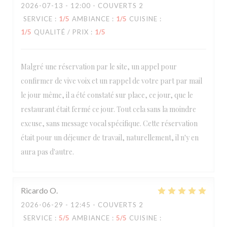
2026-07-13
- 12:00 - COUVERTS 2
SERVICE
:
1
/5
AMBIANCE
:
1
/5
CUISINE
:
1
/5
QUALITÉ / PRIX
:
1
/5
Malgré une réservation par le site, un appel pour
confirmer de vive voix et un rappel de votre part par mail
le jour même, il a été constaté sur place, ce jour, que le
restaurant était fermé ce jour. Tout cela sans la moindre
excuse, sans message vocal spécifique. Cette réservation
était pour un déjeuner de travail, naturellement, il n'y en
aura pas d'autre.
Ricardo
O
2026-06-29
- 12:45 - COUVERTS 2
SERVICE
:
5
/5
AMBIANCE
:
5
/5
CUISINE
: