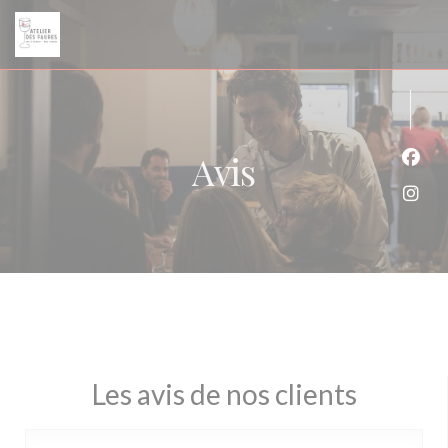
Personnalisation de vos choix en matière de cookies
Avis
Face
Inst
Les avis de nos clients