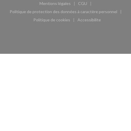
Mentions légales
CGU
((ouvre une nouvelle fenêtre))
((ouvre une nouvelle fen
Politique de protection des données à caractère personnel
((ouvre une nouvelle fenêtre))
Politique de cookies
Accessibilite
((ouvre une nouvelle fenêtre))
((ouvre une nouvelle fe