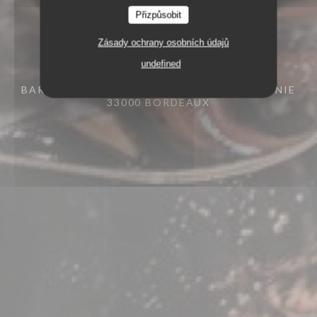
Přizpůsobit
Zásady ochrany osobních údajů
undefined
BAR RESTAURANT
15 RUE DES FRÈRES BONIE
33000 BORDEAUX