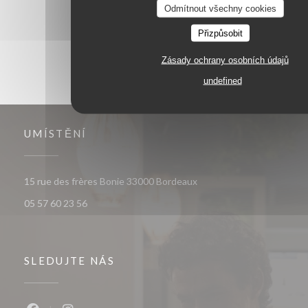
1
2
3
Odmítnout všechny cookies
Přizpůsobit
Zásady ochrany osobních údajů
undefined
UMÍSTĚNÍ
((otevře se v novém okně)
15 rue des frères Bonie 33000 Bordeaux
05 57 60 23 56
SLEDUJTE NÁS