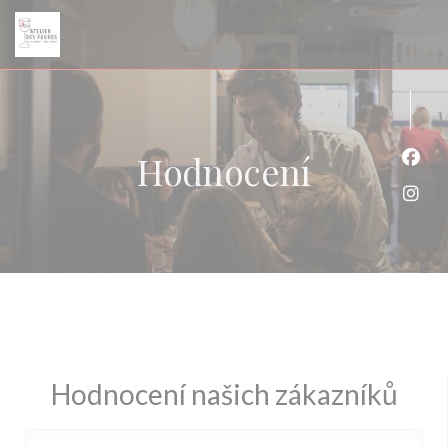
Panel pro správu cookies
Hodnocení
Face
Inst
Hodnocení našich zákazníků