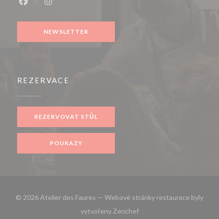
Facebook ((otevře se v novém okně))
Instagram ((otevře se v novém okně))
NEWSLETTER
REZERVACE
REZERVOVAT STŮL
POUKAZY
© 2026 Atelier des Faures — Webové stránky restaurace byly
((otevře se v novém okně))
vytvořeny
Zenchef