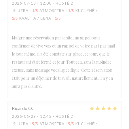
2026-07-13
- 12:00 - HOSTÉ 2
SLUŽBA
:
1
/5
ATMOSFÉRA
:
1
/5
KUCHYNĚ
:
1
/5
KVALITA / CENA
:
1
/5
Malgré une réservation par le site, un appel pour
confirmer de vive voix et un rappel de votre part par mail
le jour même, il a été constaté sur place, ce jour, que le
restaurant était fermé ce jour. Tout cela sans la moindre
excuse, sans message vocal spécifique. Cette réservation
était pour un déjeuner de travail, naturellement, il n'y en
aura pas d'autre.
Ricardo
O
2026-06-29
- 12:45 - HOSTÉ 2
SLUŽBA
:
5
/5
ATMOSFÉRA
:
5
/5
KUCHYNĚ
: