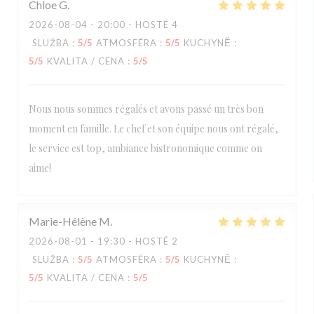
Chloe
G
2026-08-04
- 20:00 - HOSTÉ 4
SLUŽBA
:
5
/5
ATMOSFÉRA
:
5
/5
KUCHYNĚ
:
5
/5
KVALITA / CENA
:
5
/5
Nous nous sommes régalés et avons passé un très bon
moment en famille. Le chef et son équipe nous ont régalé,
le service est top, ambiance bistronomique comme on
aime!
Marie-Hélène
M
2026-08-01
- 19:30 - HOSTÉ 2
SLUŽBA
:
5
/5
ATMOSFÉRA
:
5
/5
KUCHYNĚ
:
5
/5
KVALITA / CENA
:
5
/5