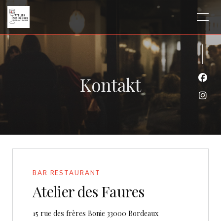
Kontakt
Face
Inst
BAR RESTAURANT
Atelier des Faures
((öffnet ein neues F
15 rue des frères Bonie 33000 Bordeaux