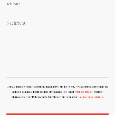
Gemäß den Datenschutzbestimmungen haben Sie das Recht, Werbeanrufe abzulehnen. Sie
können sich in die Robinsonliste eintragen lassen unter
robinsonliste.de
. Weitere
Informationen zur Datenverarbeitung finden Sie in unserer
Datenschutzerklärung
.