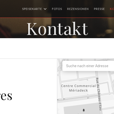
SPEISEKARTE
FOTOS
REZENSIONEN
PRESSE
K
Kontakt
res
n neues Fenster))