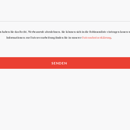
ben Sie das Recht, Werbeanrufe abzulehnen. Sie können sich in die Robinsonliste eintragen lassen 
Informationen zur Datenverarbeitung finden Sie in unserer
Datenschutzerklärung
.