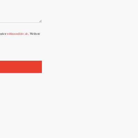
unter
robinsonliste.de
. Weitere