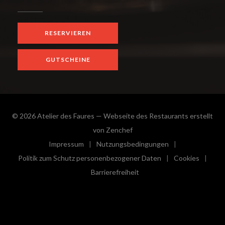
RESERVIEREN
GUTSCHEINE
© 2026 Atelier des Faures — Webseite des Restaurants erstellt
((öffnet ein neues Fenster))
von
Zenchef
Impressum
Nutzungsbedingungen
((öffnet ein neues Fenster))
((öffnet ein neues Fenster))
Politik zum Schutz personenbezogener Daten
Cookies
((öffnet ein neues Fenster))
((öffnet e
Barrierefreiheit
((öffnet ein neues Fenster))