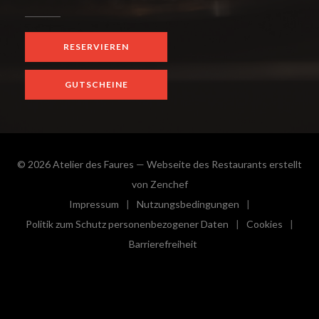
RESERVIEREN
GUTSCHEINE
© 2026 Atelier des Faures — Webseite des Restaurants erstellt
((öffnet ein neues Fenster))
von
Zenchef
Impressum
Nutzungsbedingungen
((öffnet ein neues Fenster))
((öffnet ein neues Fenster))
Politik zum Schutz personenbezogener Daten
Cookies
((öffnet ein neues Fenster))
((öffnet e
Barrierefreiheit
((öffnet ein neues Fenster))