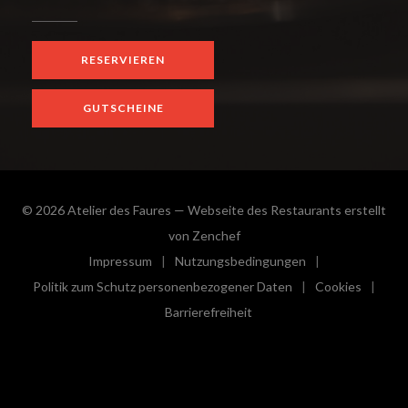
RESERVIEREN
GUTSCHEINE
© 2026 Atelier des Faures — Webseite des Restaurants erstellt
((öffnet ein neues Fenster))
von
Zenchef
Impressum
Nutzungsbedingungen
((öffnet ein neues Fenster))
((öffnet ein neues Fenster))
Politik zum Schutz personenbezogener Daten
Cookies
((öffnet ein neues Fenster))
((öffnet e
Barrierefreiheit
((öffnet ein neues Fenster))