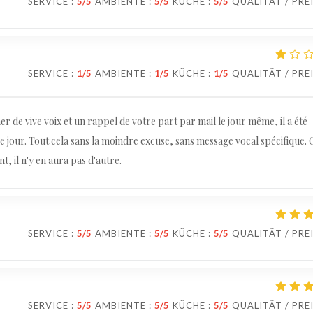
SERVICE
:
5
/5
AMBIENTE
:
5
/5
KÜCHE
:
5
/5
QUALITÄT / PRE
SERVICE
:
1
/5
AMBIENTE
:
1
/5
KÜCHE
:
1
/5
QUALITÄT / PRE
r de vive voix et un rappel de votre part par mail le jour même, il a été
ce jour. Tout cela sans la moindre excuse, sans message vocal spécifique. 
, il n'y en aura pas d'autre.
SERVICE
:
5
/5
AMBIENTE
:
5
/5
KÜCHE
:
5
/5
QUALITÄT / PRE
SERVICE
:
5
/5
AMBIENTE
:
5
/5
KÜCHE
:
5
/5
QUALITÄT / PRE