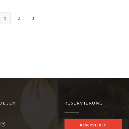
1
2
3
FOLGEN
RESERVIERUNG
neues Fenster))
RESERVIEREN