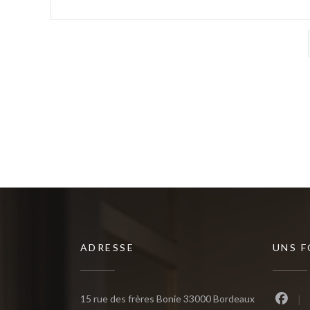
ADRESSE
UNS 
((öffnet ein 
15 rue des frères Bonie 33000 Bordeaux