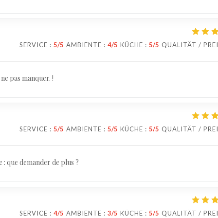
SERVICE
:
5
/5
AMBIENTE
:
4
/5
KÜCHE
:
5
/5
QUALITÄT / PRE
À ne pas manquer. !
SERVICE
:
5
/5
AMBIENTE
:
5
/5
KÜCHE
:
5
/5
QUALITÄT / PRE
se : que demander de plus ?
SERVICE
:
4
/5
AMBIENTE
:
3
/5
KÜCHE
:
5
/5
QUALITÄT / PRE