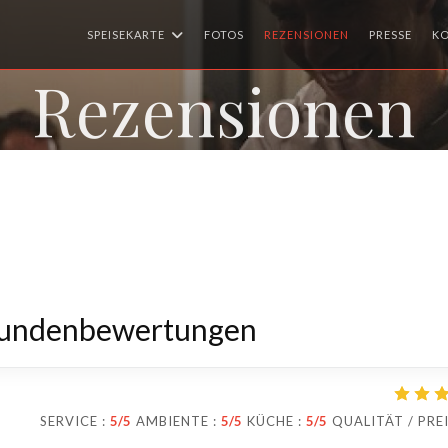
SPEISEKARTE
FOTOS
REZENSIONEN
PRESSE
K
Rezensionen
Kundenbewertungen
SERVICE
:
5
/5
AMBIENTE
:
5
/5
KÜCHE
:
5
/5
QUALITÄT / PRE