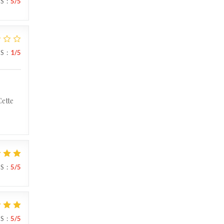
IS
:
5
/5
IS
:
1
/5
Cette
IS
:
5
/5
IS
:
5
/5