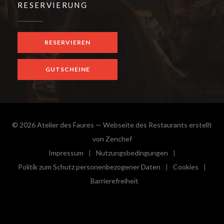
RESERVIERUNG
RESERVIEREN
GUTSCHEINE
© 2026 Atelier des Faures — Webseite des Restaurants erstellt
((öffnet ein neues Fenster))
von
Zenchef
Impressum
Nutzungsbedingungen
((öffnet ein neues Fenster))
((öffnet ein neues Fenster))
Politik zum Schutz personenbezogener Daten
Cookies
((öffnet ein neues Fenster))
((öffnet e
Barrierefreiheit
((öffnet ein neues Fenster))