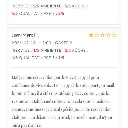
SERVICE
:
5
/5
AMBIENTE
:
5
/5
KÜCHE
:
5
/5
QUALITÄT / PREIS
:
5
/5
Jean-Marc
H
2026-07-13
- 12:00 - GÄSTE 2
SERVICE
:
1
/5
AMBIENTE
:
1
/5
KÜCHE
:
1
/5
QUALITÄT / PREIS
:
1
/5
Malgré une réservation par le site, un appel pour
confirmer de vive voix et un rappel de votre part par mail
le jour même, il a été constaté sur place, ce jour, que le
restaurant était fermé ce jour. Tout cela sans la moindre
excuse, sans message vocal spécifique. Cette réservation
était pour un déjeuner de travail, naturellement, il n'y en
aura pas d'autre.