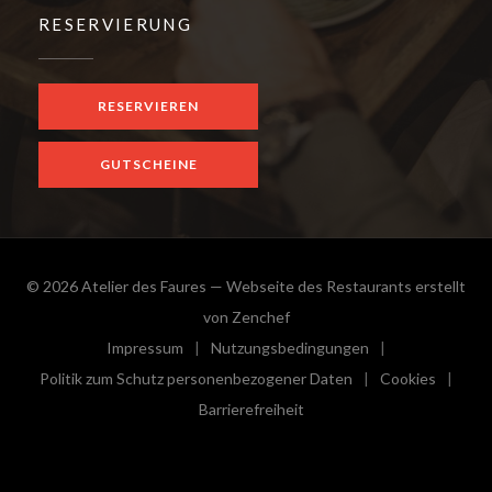
RESERVIERUNG
RESERVIEREN
GUTSCHEINE
© 2026 Atelier des Faures — Webseite des Restaurants erstellt
((öffnet ein neues Fenster))
von
Zenchef
Impressum
Nutzungsbedingungen
((öffnet ein neues Fenster))
((öffnet ein neues Fenster))
Politik zum Schutz personenbezogener Daten
Cookies
((öffnet ein neues Fenster))
((öffnet e
Barrierefreiheit
((öffnet ein neues Fenster))