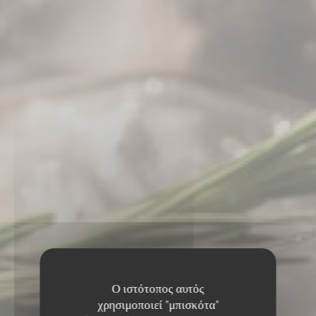
Ο ιστότοπος αυτός
χρησιμοποιεί "μπισκότα"