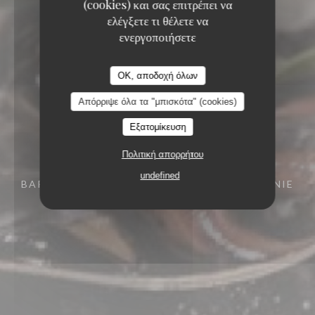
(cookies) και σας επιτρέπει να
ελέγξετε τι θέλετε να
ενεργοποιήσετε
OK, αποδοχή όλων
Απόρριψε όλα τα "μπισκότα" (cookies)
Εξατομίκευση
Πολιτική απορρήτου
undefined
BAR RESTAURANT
15 RUE DES FRÈRES BONIE
33000 BORDEAUX