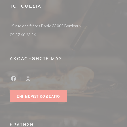
ΤΟΠΟΘΕΣΊΑ
((ανοίγει σε νέο παράθυρο
15 rue des frères Bonie 33000 Bordeaux
05 57 60 23 56
ΑΚΟΛΟΥΘΉΣΤΕ ΜΑΣ
Facebook ((ανοίγει σε νέο παράθυρο))
Instagram ((ανοίγει σε νέο παράθυρο))
ΕΝΗΜΕΡΩΤΙΚΌ ΔΕΛΤΊΟ
ΚΡΆΤΗΣΗ