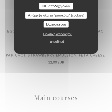
OK, αποδοχή όλων
BEEF TARTARE WITH MITMITA SPICES
13,00 EUR
Απόρριψε όλα τα "μπισκότα" (cookies)
Εξατομίκευση
EGG MAYONNAISE, POULTRY JUS WITH COGNAC
Πολιτική απορρήτου
10,00 EUR
undefined
PAK CHOI, STRAWBERRY EMULSION, FETA CHEESE
12,00 EUR
Main courses