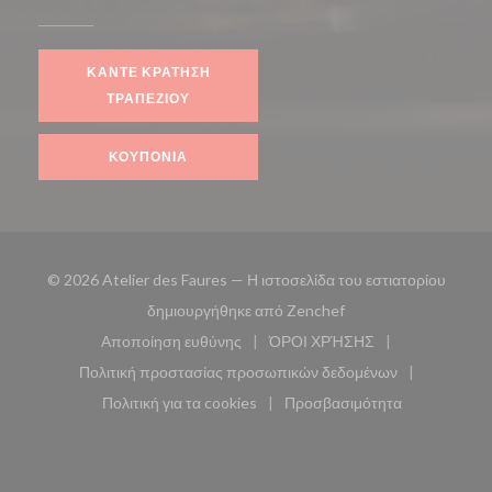
ΚΆΝΤΕ ΚΡΆΤΗΣΗ
ΤΡΑΠΕΖΙΟΎ
ΚΟΥΠΌΝΙΑ
© 2026 Atelier des Faures — Η ιστοσελίδα του εστιατορίου
((ανοίγει σε νέο παρά
δημιουργήθηκε από
Zenchef
Αποποίηση ευθύνης
ΌΡΟΙ ΧΡΉΣΗΣ
((ανοίγει σε νέο παράθυρο))
((ανοίγει σε νέο παράθυ
Πολιτική προστασίας προσωπικών δεδομένων
((ανοίγει σε νέο παράθυρο))
Πολιτική για τα cookies
Προσβασιμότητα
((ανοίγει σε νέο παράθυρο))
((ανοίγει σε νέο παρά