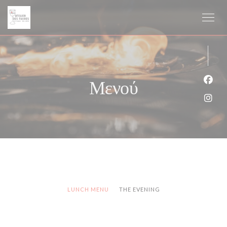
Πίνακας διαχείρισης "Μπισκότων" (Cookies)
Μενού
Face
Inst
LUNCH MENU
THE EVENING