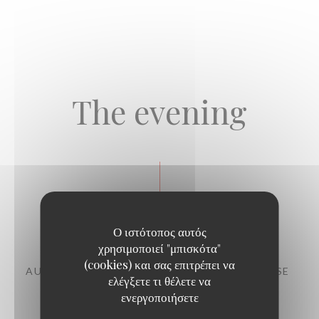
The evening
Starters
Ο ιστότοπος αυτός
χρησιμοποιεί "μπισκότα"
(cookies) και σας επιτρέπει να
AUBERGINE, CHERMOULA, CHANKLICH CHEESE
ελέγξετε τι θέλετε να
11,00 EUR
ενεργοποιήσετε