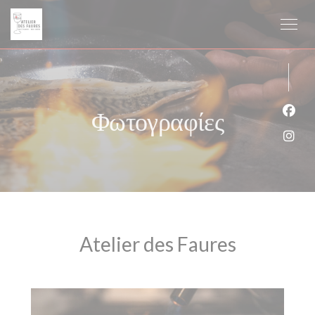
Πίνακας διαχείρισης "Μπισκότων" (Cookies)
Φωτογραφίες
Face
Inst
Atelier des Faures