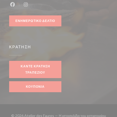
Facebook ((ανοίγει σε νέο παράθυρο))
Instagram ((ανοίγει σε νέο παράθυρο))
ΕΝΗΜΕΡΩΤΙΚΌ ΔΕΛΤΊΟ
ΚΡΆΤΗΣΗ
ΚΆΝΤΕ ΚΡΆΤΗΣΗ
ΤΡΑΠΕΖΙΟΎ
ΚΟΥΠΌΝΙΑ
© 2026 Atelier des Faures — Η ιστοσελίδα του εστιατορίου