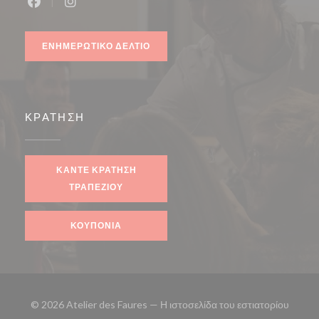
Facebook ((ανοίγει σε νέο παράθυρο))
Instagram ((ανοίγει σε νέο παράθυρο))
ΕΝΗΜΕΡΩΤΙΚΌ ΔΕΛΤΊΟ
ΚΡΆΤΗΣΗ
ΚΆΝΤΕ ΚΡΆΤΗΣΗ
ΤΡΑΠΕΖΙΟΎ
ΚΟΥΠΌΝΙΑ
© 2026 Atelier des Faures — Η ιστοσελίδα του εστιατορίου