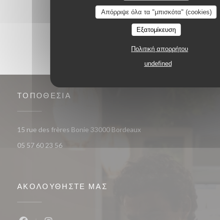
1
2
3
Απόρριψε όλα τα "μπισκότα" (cookies)
Εξατομίκευση
Πολιτική απορρήτου
undefined
ΤΟΠΟΘΕΣΊΑ
((ανοίγει σε νέο παράθυρο
15 rue des frères Bonie 33000 Bordeaux
05 57 60 23 56
ΑΚΟΛΟΥΘΉΣΤΕ ΜΑΣ