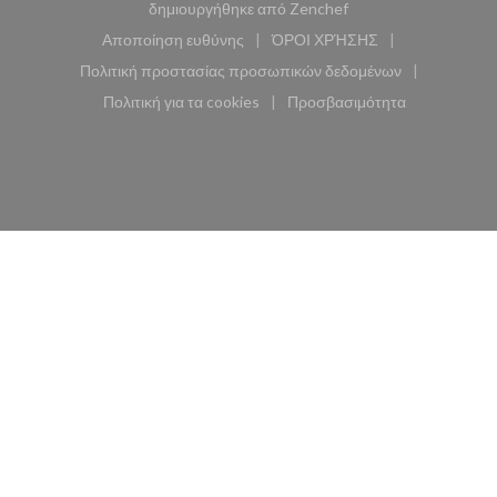
((ανοίγει σε νέο παρά
δημιουργήθηκε από
Zenchef
Αποποίηση ευθύνης
ΌΡΟΙ ΧΡΉΣΗΣ
((ανοίγει σε νέο παράθυρο))
((ανοίγει σε νέο παράθυ
Πολιτική προστασίας προσωπικών δεδομένων
((ανοίγει σε νέο παράθυρο))
Πολιτική για τα cookies
Προσβασιμότητα
((ανοίγει σε νέο παράθυρο))
((ανοίγει σε νέο παρά