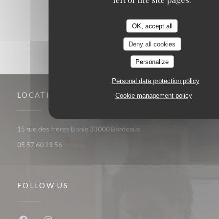
1
2
3
OK, accept all
Deny all cookies
Personalize
Personal data protection policy
LOCATION
Cookie management policy
((opens in a new window))
15 rue des frères Bonie 33000 Bordeaux
05 57 60 23 56
FOLLOW US