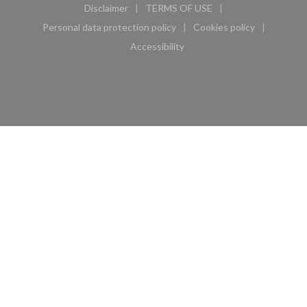
Disclaimer
TERMS OF USE
((opens in a new window))
((opens in a new window))
Personal data protection policy
Cookies policy
((opens in a new window))
((opens in a new 
Accessibility
((opens in a new window))