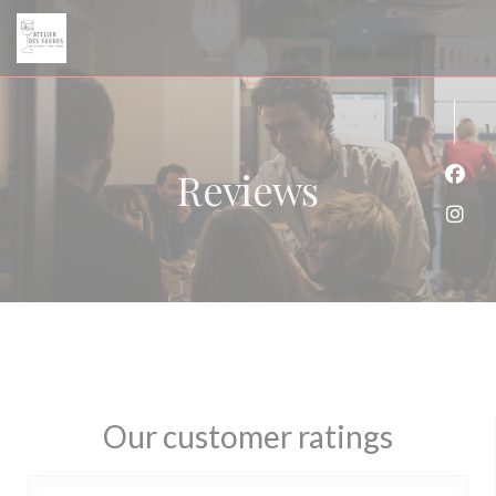
Personalizing your cookie choices
Reviews
Face
Inst
Our customer ratings