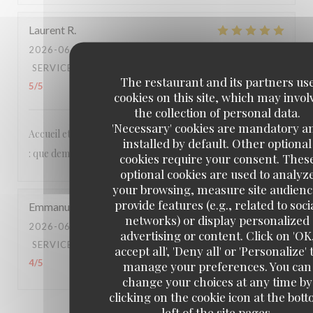
Laurent
R
2026-06-25
- 19:30 - GUESTS 3
SERVICE
:
5
/5
AMBIANCE
:
5
/5
FOOD
:
5
/5
VALUE
:
The restaurant and its partners us
5
/5
cookies on this site, which may invol
the collection of personal data.
'Necessary' cookies are mandatory a
Accueil et services agréables et détendus, cuisine délicieuse
installed by default. Other optional
: que demander de plus ?
cookies require your consent. Thes
optional cookies are used to analyz
your browsing, measure site audienc
provide features (e.g., related to soci
Emmanuel
B
networks) or display personalized
2026-06-20
- 20:15 - GUESTS 2
advertising or content. Click on 'OK
SERVICE
:
4
/5
AMBIANCE
:
3
/5
FOOD
:
5
/5
VALUE
:
accept all', 'Deny all' or 'Personalize' 
4
/5
manage your preferences. You can
change your choices at any time by
clicking on the cookie icon at the bot
left of the site pages.