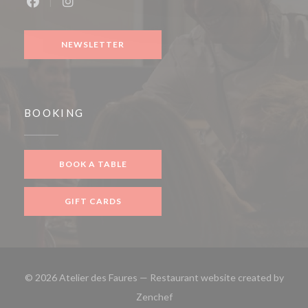
Facebook ((opens in a new window))
Instagram ((opens in a new window))
NEWSLETTER
BOOKING
BOOK A TABLE
GIFT CARDS
© 2026 Atelier des Faures — Restaurant website created by
((opens in a new window))
Zenchef