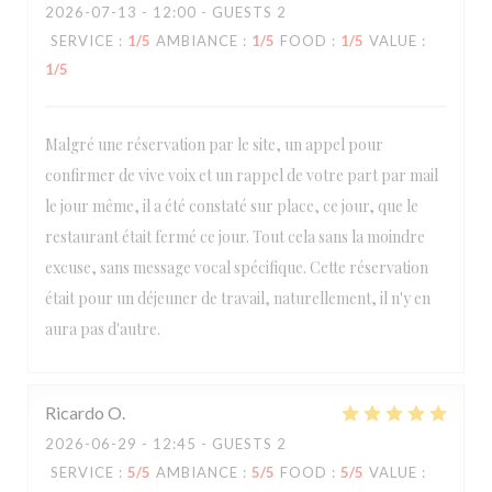
2026-07-13
- 12:00 - GUESTS 2
SERVICE
:
1
/5
AMBIANCE
:
1
/5
FOOD
:
1
/5
VALUE
:
1
/5
Malgré une réservation par le site, un appel pour
confirmer de vive voix et un rappel de votre part par mail
le jour même, il a été constaté sur place, ce jour, que le
restaurant était fermé ce jour. Tout cela sans la moindre
excuse, sans message vocal spécifique. Cette réservation
était pour un déjeuner de travail, naturellement, il n'y en
aura pas d'autre.
Ricardo
O
2026-06-29
- 12:45 - GUESTS 2
SERVICE
:
5
/5
AMBIANCE
:
5
/5
FOOD
:
5
/5
VALUE
: