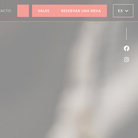
((ABRE EN UNA NUEVA VENTANA))
ES
TACTO
VALES
RESERVAR UNA MESA
Face
Inst