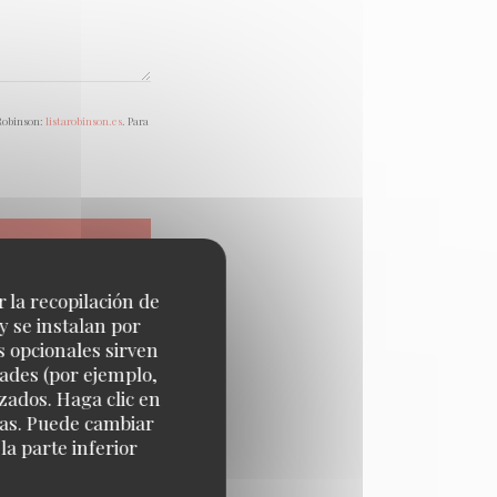
 Robinson:
listarobinson.es
. Para
r la recopilación de
y se instalan por
s opcionales sirven
dades (por ejemplo,
zados. Haga clic en
cias. Puede cambiar
a parte inferior