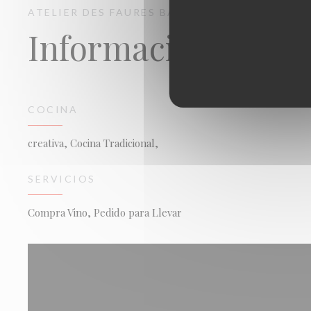
ATELIER DES FAURES
BAR RESTAURANT
BORD
Información gener
COCINA
creativa, Cocina Tradicional,
SERVICIOS
Compra Vino, Pedido para Llevar