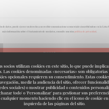
n de datos, puede ejercer su derecho a no recibir comunicaciones comerciales inscribiéndose en la Lista
más información sobre el tratamiento de sus datos, consulte nuestra
política de privacidad
.
s socios utilizan cookies en este sitio, lo que puede implica
. Las cookies denominadas «necesarias» son obligatorias 
kies opcionales requieren su consentimiento. Estas cookie
avegación, medir la audiencia del sitio, ofrecer funcionali
edes sociales) o mostrar publicidad o contenidos personali
echazar todo' o 'Personalizar' para gestionar sus preferen
 cualquier momento haciendo clic en el icono de cookie en l
izquierda de las páginas del sitio.