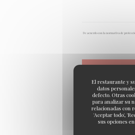
De acuerdo con la normativa de protecció
El restaurante y su
datos personales
defecto. Otras coo
para analizar su n
relacionadas con r
'Aceptar todo', 'R
sus opciones en