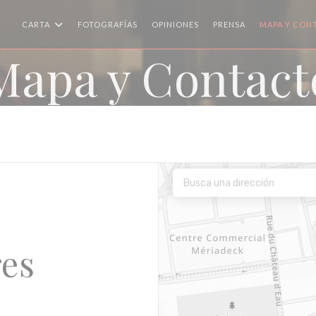
CARTA
FOTOGRAFÍAS
OPINIONES
PRENSA
MAPA Y CON
Mapa y Contact
res
na nueva ventana))