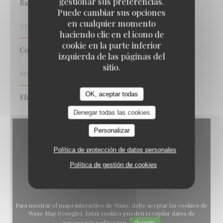
gestionar sus preferencias.
Bar Restaurant
Puede cambiar sus opciones
en cualquier momento
SERVICIOS
haciendo clic en el icono de
cookie en la parte inferior
Compra Vino, Pedido para Llevar
izquierda de las páginas del
sitio.
MÉTODOS DE PAGO
OK, aceptar todas
Efectivo, Tarjeta de Crédito
Denegar todas las cookies
Personalizar
Política de protección de datos personales
Política de gestión de cookies
Para mostrar el mapa interactivo de Waze, debe aceptar las cookies de
Waze Map (Google). Estas cookies pueden recopilar datos de
navegación y ubicación.