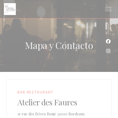
Personalización de sus opciones de cookies
Mapa y Contacto
Face
Inst
BAR RESTAURANT
Atelier des Faures
((abre en una nueva
15 rue des frères Bonie 33000 Bordeaux