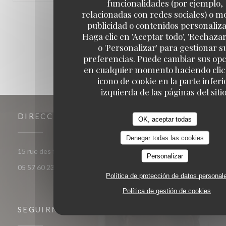
funcionalidades (por ejemplo,
relacionadas con redes sociales) o m
1
2
3
publicidad o contenidos personaliz
Haga clic en 'Aceptar todo', 'Rechazar
o 'Personalizar' para gestionar s
preferencias. Puede cambiar sus op
en cualquier momento haciendo clic 
icono de cookie en la parte inferi
izquierda de las páginas del sitio
DIRECCIÓN
OK, aceptar todas
Denegar todas las cookies
((abre en una nueva venta
15 rue des frères Bonie 33000 Bordeaux
Personalizar
05 57 60 23 56
Política de protección de datos personal
Política de gestión de cookies
SEGUIRNOS