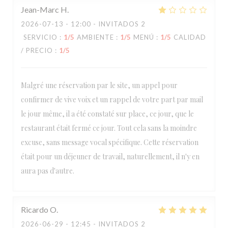
Jean-Marc
H
2026-07-13
- 12:00 - INVITADOS 2
SERVICIO
:
1
/5
AMBIENTE
:
1
/5
MENÚ
:
1
/5
CALIDAD
/ PRECIO
:
1
/5
Malgré une réservation par le site, un appel pour
confirmer de vive voix et un rappel de votre part par mail
le jour même, il a été constaté sur place, ce jour, que le
restaurant était fermé ce jour. Tout cela sans la moindre
excuse, sans message vocal spécifique. Cette réservation
était pour un déjeuner de travail, naturellement, il n'y en
aura pas d'autre.
Ricardo
O
2026-06-29
- 12:45 - INVITADOS 2