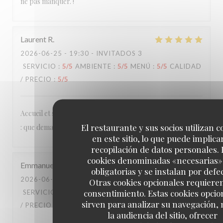
ne pas manquer. !
Laurent
R
2026-06-25
- 19:30 - INVITADOS 3
SERVICIO
:
5
/5
AMBIENTE
:
5
/5
MENÚ
:
5
/5
CALIDAD
/ PRECIO
:
5
/5
Accueil et services agréables et détendus, cuisine délicieuse
El restaurante y sus socios utilizan c
: que demander de plus ?
en este sitio, lo que puede implicar
recopilación de datos personales. 
cookies denominadas «necesarias»
Emmanuel
B
obligatorias y se instalan por defe
2026-06-20
- 20:15 - INVITADOS 2
Otras cookies opcionales requiere
consentimiento. Estas cookies opcio
SERVICIO
:
4
/5
AMBIENTE
:
3
/5
MENÚ
:
5
/5
CALIDAD
sirven para analizar su navegación,
/ PRECIO
:
4
/5
la audiencia del sitio, ofrecer