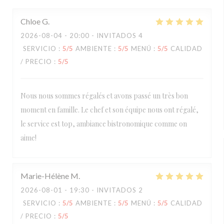
Chloe
G
2026-08-04
- 20:00 - INVITADOS 4
SERVICIO
:
5
/5
AMBIENTE
:
5
/5
MENÚ
:
5
/5
CALIDAD
/ PRECIO
:
5
/5
Nous nous sommes régalés et avons passé un très bon
moment en famille. Le chef et son équipe nous ont régalé,
le service est top, ambiance bistronomique comme on
aime!
Marie-Hélène
M
2026-08-01
- 19:30 - INVITADOS 2
SERVICIO
:
5
/5
AMBIENTE
:
5
/5
MENÚ
:
5
/5
CALIDAD
/ PRECIO
:
5
/5