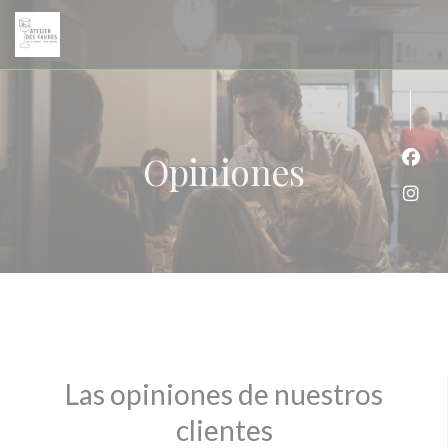
Personalización de sus opciones de cookies
Opiniones
Face
Inst
Las opiniones de nuestros
clientes