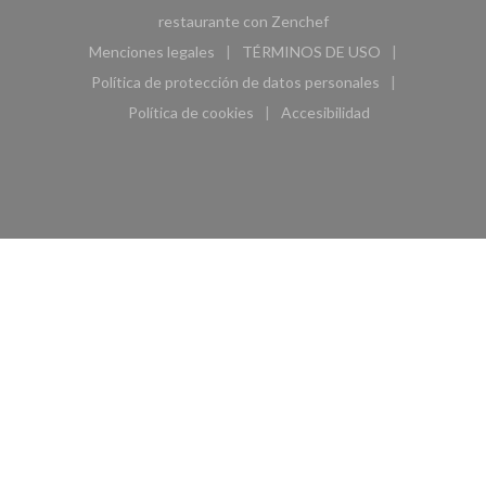
((abre en una nueva ven
restaurante con
Zenchef
Menciones legales
TÉRMINOS DE USO
((abre en una nueva ventana))
((abre en una nueva ven
Política de protección de datos personales
((abre en una nueva ventana))
Política de cookies
Accesibilidad
((abre en una nueva ventana))
((abre en una nueva ven