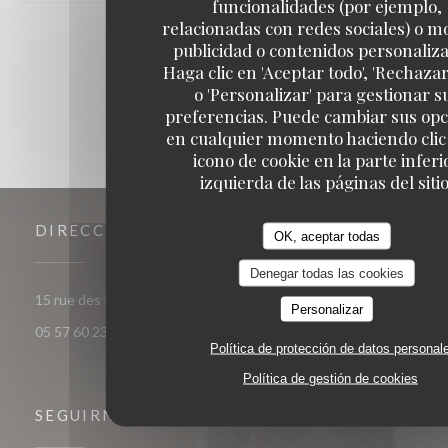
funcionalidades (por ejemplo,
relacionadas con redes sociales) o m
1
2
3
publicidad o contenidos personaliz
Haga clic en 'Aceptar todo', 'Rechazar
o 'Personalizar' para gestionar s
preferencias. Puede cambiar sus op
en cualquier momento haciendo clic 
icono de cookie en la parte inferi
izquierda de las páginas del sitio
DIRECCIÓN
OK, aceptar todas
Denegar todas las cookies
((abre en una nueva venta
15 rue des frères Bonie 33000 Bordeaux
Personalizar
05 57 60 23 56
Política de protección de datos personal
Política de gestión de cookies
SEGUIRNOS