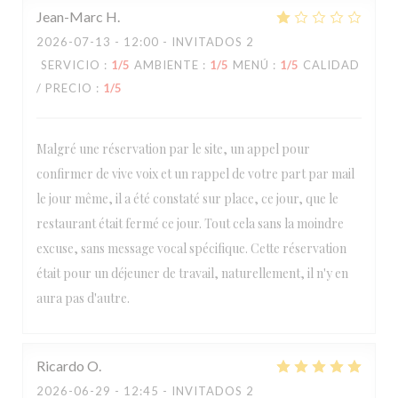
Jean-Marc
H
2026-07-13
- 12:00 - INVITADOS 2
SERVICIO
:
1
/5
AMBIENTE
:
1
/5
MENÚ
:
1
/5
CALIDAD
/ PRECIO
:
1
/5
Malgré une réservation par le site, un appel pour
confirmer de vive voix et un rappel de votre part par mail
le jour même, il a été constaté sur place, ce jour, que le
restaurant était fermé ce jour. Tout cela sans la moindre
excuse, sans message vocal spécifique. Cette réservation
était pour un déjeuner de travail, naturellement, il n'y en
aura pas d'autre.
Ricardo
O
2026-06-29
- 12:45 - INVITADOS 2