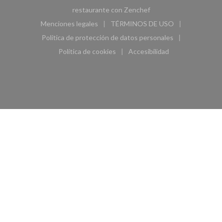
((abre en una nueva ven
restaurante con
Zenchef
Menciones legales
TÉRMINOS DE USO
((abre en una nueva ventana))
((abre en una nueva ven
Política de protección de datos personales
((abre en una nueva ventana))
Política de cookies
Accesibilidad
((abre en una nueva ventana))
((abre en una nueva ven