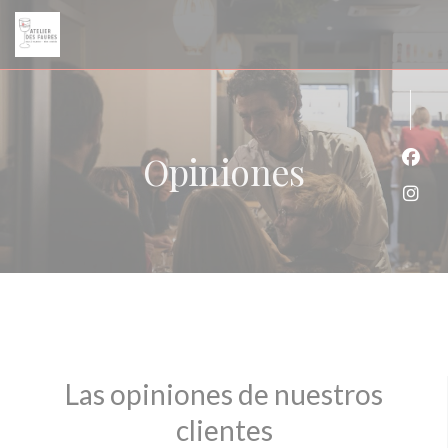
Personalización de sus opciones de cookies
Opiniones
Face
Inst
Las opiniones de nuestros
clientes