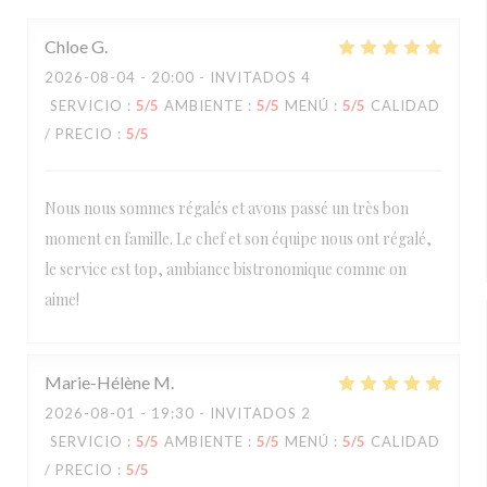
Chloe
G
2026-08-04
- 20:00 - INVITADOS 4
SERVICIO
:
5
/5
AMBIENTE
:
5
/5
MENÚ
:
5
/5
CALIDAD
/ PRECIO
:
5
/5
Nous nous sommes régalés et avons passé un très bon
moment en famille. Le chef et son équipe nous ont régalé,
le service est top, ambiance bistronomique comme on
aime!
Marie-Hélène
M
2026-08-01
- 19:30 - INVITADOS 2
SERVICIO
:
5
/5
AMBIENTE
:
5
/5
MENÚ
:
5
/5
CALIDAD
/ PRECIO
:
5
/5