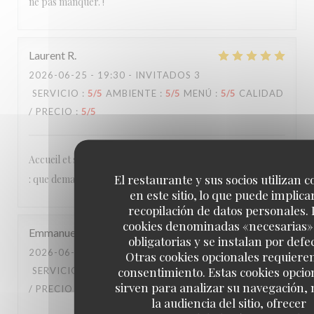
ne pas manquer. !
Laurent
R
2026-06-25
- 19:30 - INVITADOS 3
SERVICIO
:
5
/5
AMBIENTE
:
5
/5
MENÚ
:
5
/5
CALIDAD
/ PRECIO
:
5
/5
Accueil et services agréables et détendus, cuisine délicieuse
El restaurante y sus socios utilizan c
: que demander de plus ?
en este sitio, lo que puede implicar
recopilación de datos personales. 
cookies denominadas «necesarias»
Emmanuel
B
obligatorias y se instalan por defe
2026-06-20
- 20:15 - INVITADOS 2
Otras cookies opcionales requiere
consentimiento. Estas cookies opcio
SERVICIO
:
4
/5
AMBIENTE
:
3
/5
MENÚ
:
5
/5
CALIDAD
sirven para analizar su navegación,
/ PRECIO
:
4
/5
la audiencia del sitio, ofrecer