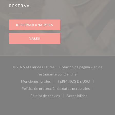
RESERVA
RESERVAR UNA MESA
VALES
© 2026 Atelier des Faures — Creación de página web de
((abre en una nueva ven
restaurante con
Zenchef
Menciones legales
TÉRMINOS DE USO
((abre en una nueva ventana))
((abre en una nueva ven
Política de protección de datos personales
((abre en una nueva ventana))
Política de cookies
Accesibilidad
((abre en una nueva ventana))
((abre en una nueva ven