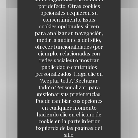
por defecto. Otras cookies
opcionales requieren su
consentimiento. Estas
LA NOUVELLE ADRESSE DE L’ ATELIER DES
FAURES À BORDEAUX
cookies opcionales sirven
18/10/2021
para analizar su navegación,
medir la audiencia del sitio,
ofrecer funcionalidades (por
L’Atelier des Faures fait partie de ces belles petites
ejemplo, relacionadas con
adresses prisées des bordelais. Ce restaurant de la
redes sociales) o mostrar
publicidad o contenidos
rue des Faures n’avait qu’un seul défaut, celui
personalizados. Haga clic en
d’avoir peu de couverts et du coup d’être toujours
'Aceptar todo', 'Rechazar
complet! Il faut dire que la cuisine de Roman Winicki
todo' o 'Personalizar' para
a séduit rapidement la clientèle, le rapport
gestionar sus preferencias.
Puede cambiar sus opciones
qualité/prix est excellent, l’ambiance cool et
en cualquier momento
décontractée, bref tout pour plaire.
haciendo clic en el icono de
cookie en la parte inferior
izquierda de las páginas del
Victime de son succès, Roman Winicki et sa
sitio.
compagne Claire viennent d’ouvrir un nouveau