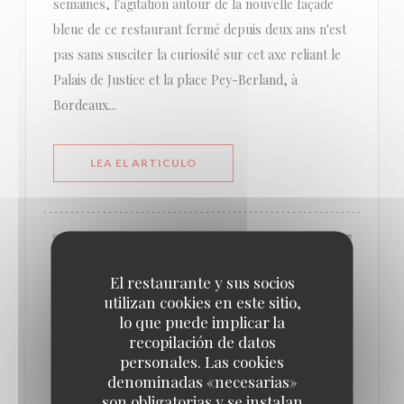
semaines, l'agitation autour de la nouvelle façade
bleue de ce restaurant fermé depuis deux ans n'est
pas sans susciter la curiosité sur cet axe reliant le
Palais de Justice et la place Pey-Berland, à
Bordeaux...
((ABRE EN UNA NUEVA VENTANA))
LEA EL ARTICULO
El restaurante y sus socios
utilizan cookies en este sitio,
lo que puede implicar la
recopilación de datos
personales. Las cookies
denominadas «necesarias»
son obligatorias y se instalan