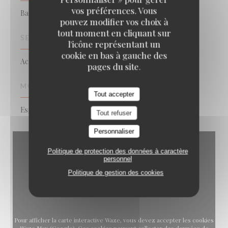
vos préférences. Vous
Bar Restaurant
pouvez modifier vos choix à
tout moment en cliquant sur
SERVICES
l'icône représentant un
cookie en bas à gauche des
Achat de vin, Vente à emporter
pages du site.
MOYENS DE PAIEMENT
Tout accepter
Espèces, Carte Bleue
Tout refuser
Personnaliser
Politique de protection des données à caractère
personnel
Politique de gestion des cookies
Pour afficher la carte interactive Waze, vous devez accepter les cookies