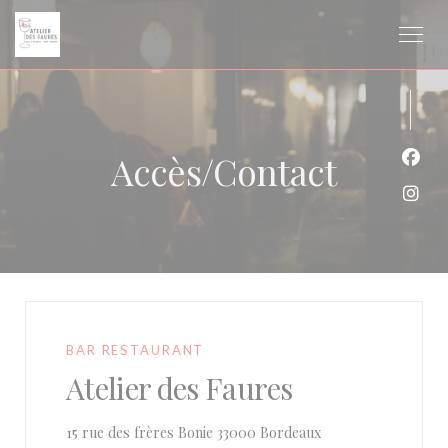
Personnalisation de vos choix en matière de cookies
Accès/Contact
Face
Inst
BAR RESTAURANT
Atelier des Faures
((ouvre une nouvelle
15 rue des frères Bonie 33000 Bordeaux