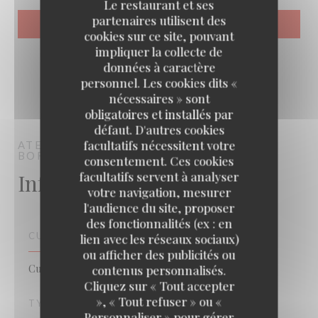
Le restaurant et ses
partenaires utilisent des
cookies sur ce site, pouvant
impliquer la collecte de
données à caractère
personnel. Les cookies dits «
nécessaires » sont
obligatoires et installés par
défaut. D'autres cookies
facultatifs nécessitent votre
ATELIER DES FAURES
BAR RESTAURANT
BORDEAUX
consentement. Ces cookies
Infos pratiques
facultatifs servent à analyser
votre navigation, mesurer
l'audience du site, proposer
des fonctionnalités (ex : en
CUISINE
lien avec les réseaux sociaux)
ou afficher des publicités ou
Cuisine Créative, Cuisine Traditionnelle, Bistronomique
contenus personnalisés.
Cliquez sur « Tout accepter
», « Tout refuser » ou «
TYPE DE RESTAURANT
Personnaliser » pour gérer