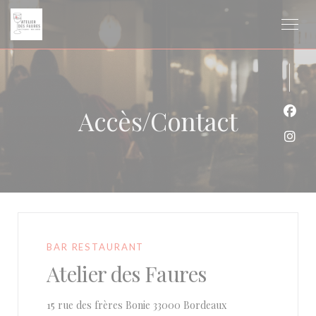
Personnalisation de vos choix en matière de cookies
Accès/Contact
Face
Inst
BAR RESTAURANT
Atelier des Faures
((ouvre une nouvelle
15 rue des frères Bonie 33000 Bordeaux