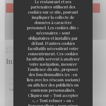
Le restaurant et ses
partenaires utilisent des
cookies sur ce site, pouvant
impliquer la collecte de
données à caractère
personnel. Les cookies dits «
nécessaires » sont
obligatoires et installés par
défaut. D'autres cookies
facultatifs nécessitent votre
ATELIER DES FAURES
BAR RESTAURANT
BORDEAUX
consentement. Ces cookies
Infos pratiques
facultatifs servent à analyser
votre navigation, mesurer
l'audience du site, proposer
des fonctionnalités (ex : en
CUISINE
lien avec les réseaux sociaux)
ou afficher des publicités ou
Cuisine Créative, Cuisine Traditionnelle, Bistronomique
contenus personnalisés.
Cliquez sur « Tout accepter
», « Tout refuser » ou «
TYPE DE RESTAURANT
Personnaliser » pour gérer