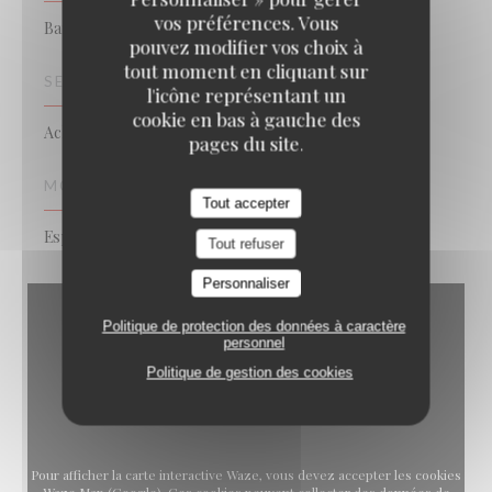
vos préférences. Vous
Bar Restaurant
pouvez modifier vos choix à
tout moment en cliquant sur
SERVICES
l'icône représentant un
cookie en bas à gauche des
Achat de vin, Vente à emporter
pages du site.
MOYENS DE PAIEMENT
Tout accepter
Espèces, Carte Bleue
Tout refuser
Personnaliser
Politique de protection des données à caractère
personnel
Politique de gestion des cookies
Pour afficher la carte interactive Waze, vous devez accepter les cookies