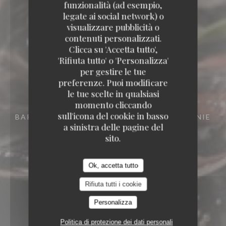
funzionalità (ad esempio,
legate ai social network) o
visualizzare pubblicità o
contenuti personalizzati.
Clicca su 'Accetta tutto',
'Rifiuta tutto' o 'Personalizza'
per gestire le tue
preferenze. Puoi modificare
le tue scelte in qualsiasi
momento cliccando
sull'icona del cookie in basso
BAR RESTAURANT
15 RUE DES FRÈRES BONIE
a sinistra delle pagine del
33000 BORDEAUX
sito.
Ok, accetta tutto
Rifiuta tutti i cookie
Personalizza
Politica di protezione dei dati personali