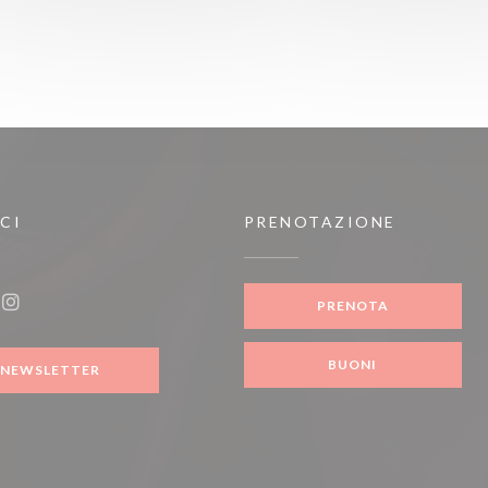
CI
PRENOTAZIONE
ova finestra))
PRENOTA
ook ((apre una nuova finestra))
Instagram ((apre una nuova finestra))
BUONI
NEWSLETTER