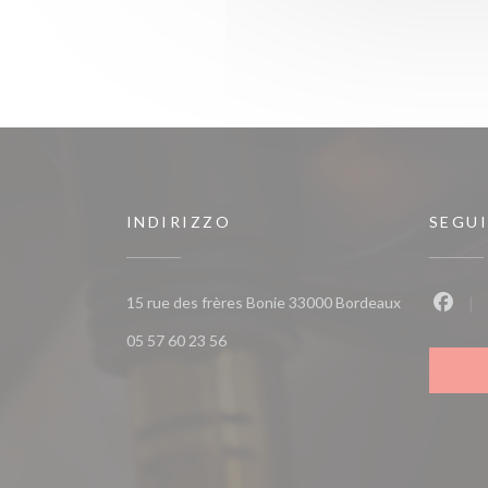
INDIRIZZO
SEGUI
((apre una nu
15 rue des frères Bonie 33000 Bordeaux
Faceb
05 57 60 23 56