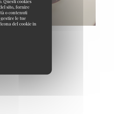
o. Questi cookies
el sito, fornire
ità o contenuti
 gestire le tue
icona del cookie in