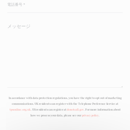
In accordance with data protection regulations, you have the right to opt out of marketing
communications. UK residents can register with the Telephone Preference Service at
tpsonline.org.uk
. US residents can register at
donotcall.gov
. For more information about
how we process your data, please see our
privacy policy
.