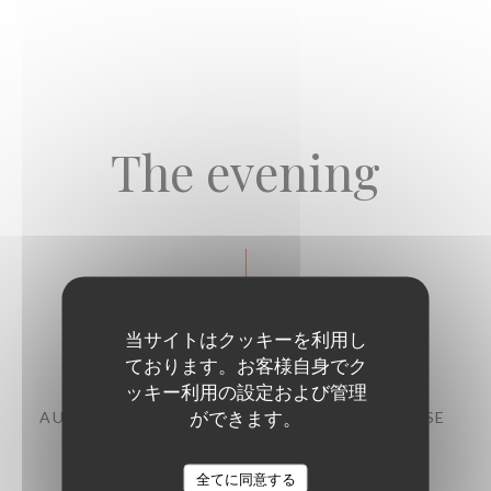
The evening
Starters
当サイトはクッキーを利用し
ております。お客様自身でク
ッキー利用の設定および管理
ができます。
AUBERGINE, CHERMOULA, CHANKLICH CHEESE
11,00 EUR
全てに同意する