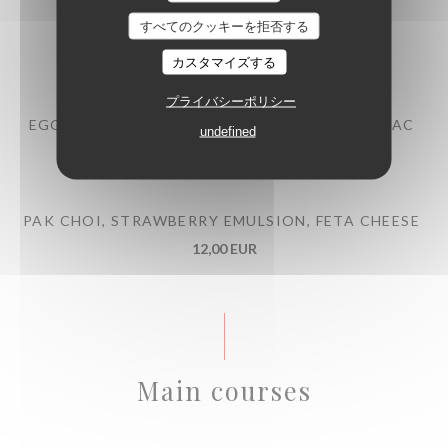
すべてのクッキーを拒否する
BEEF TARTARE WITH MITMITA SPICES
13,00 EUR
カスタマイズする
プライバシーポリシー
EGG MAYONNAISE, POULTRY JUS WITH COGNAC
undefined
10,00 EUR
PAK CHOI, STRAWBERRY EMULSION, FETA CHEESE
12,00 EUR
Main courses