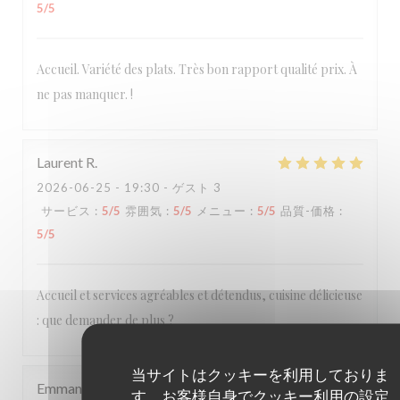
5
/5
Accueil. Variété des plats. Très bon rapport qualité prix. À
ne pas manquer. !
Laurent
R
2026-06-25
- 19:30 - ゲスト 3
サービス
:
5
/5
雰囲気
:
5
/5
メニュー
:
5
/5
品質-価格
:
5
/5
Accueil et services agréables et détendus, cuisine délicieuse
: que demander de plus ?
当サイトはクッキーを利用しておりま
Emmanuel
B
す。お客様自身でクッキー利用の設定