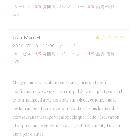
サービス
:
5
/5
雰囲気
:
5
/5
メニュー
:
5
/5
品質-価格
:
5
/5
Jean-Marc
H
2026-07-13
- 12:00 - ゲスト 2
サービス
:
1
/5
雰囲気
:
1
/5
メニュー
:
1
/5
品質-価格
:
1
/5
Malgré une réservation par le site, un appel pour
confirmer de vive voix et un rappel de votre part par mail
le jour même, il a été constaté sur place, ce jour, que le
restaurant était fermé ce jour. Tout cela sans la moindre
excuse, sans message vocal spécifique. Cette réservation
était pour un déjeuner de travail, naturellement, il n'y en
aura pas d'autre.