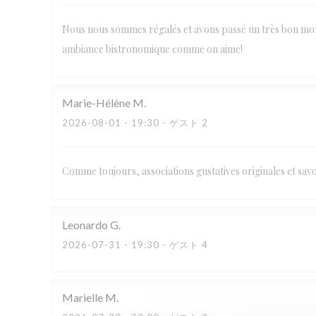
Nous nous sommes régalés et avons passé un très bon momen
ambiance bistronomique comme on aime!
Marie-Hélène
M
2026-08-01
- 19:30 - ゲスト 2
Comme toujours, associations gustatives originales et savo
Leonardo
G
2026-07-31
- 19:30 - ゲスト 4
Marielle
M