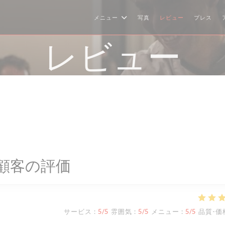
メニュー
写真
レビュー
プレス
レビュー
顧客の評価
サービス
:
5
/5
雰囲気
:
5
/5
メニュー
:
5
/5
品質-価