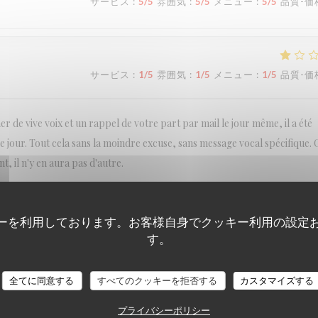
サービス
:
5
/5
雰囲気
:
5
/5
メニュー
:
5
/5
品質-価
サービス
:
1
/5
雰囲気
:
1
/5
メニュー
:
1
/5
品質-価
r de vive voix et un rappel de votre part par mail le jour même, il a été
ce jour. Tout cela sans la moindre excuse, sans message vocal spécifique. 
, il n'y en aura pas d'autre.
ーを利用しております。お客様自身でクッキー利用の設定
す。
サービス
:
5
/5
雰囲気
:
5
/5
メニュー
:
5
/5
品質-価
全てに同意する
すべてのクッキーを拒否する
カスタマイズする
サービス
:
5
/5
雰囲気
:
5
/5
メニュー
:
5
/5
品質-価
プライバシーポリシー