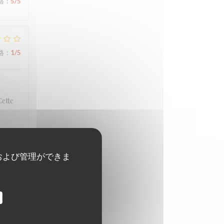
格
:
5
/5
格
:
1
/5
Cette
および管理ができま
格
:
5
/5
格
:
5
/5