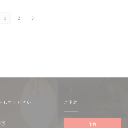
1
2
3
ーしてください
ご予約
ィンドウで開きます))
予約