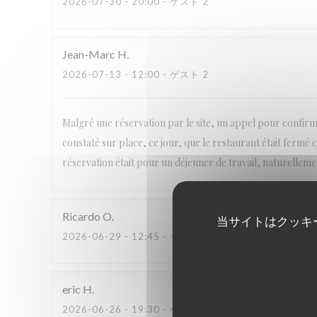
2026-07-30
- 20:00 - ゲスト 2
Jean-Marc
H
2026-07-13
- 12:00 - ゲスト 2
Malgré une réservation par le site, un appel pour confirme
constaté sur place, ce jour, que le restaurant était fermé 
réservation était pour un déjeuner de travail, naturellement
Ricardo
O
当サイトはクッキ
2026-06-29
- 12:45 - ゲスト 2
eric
H
2026-06-26
- 19:30 - ゲスト 2