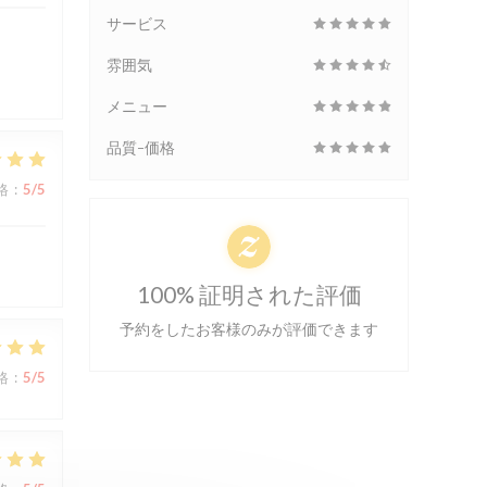
サービス
雰囲気
メニュー
品質-価格
格
:
5
/5
100% 証明された評価
予約をしたお客様のみが評価できます
格
:
5
/5