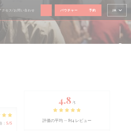
((新しいウィンドウで開きます))
JA
アクセス/お問い合わせ
バウチャー
予約
Fa
Ins
4.8
/5
評価の平均 —
854 レビュー
格
:
5
/5