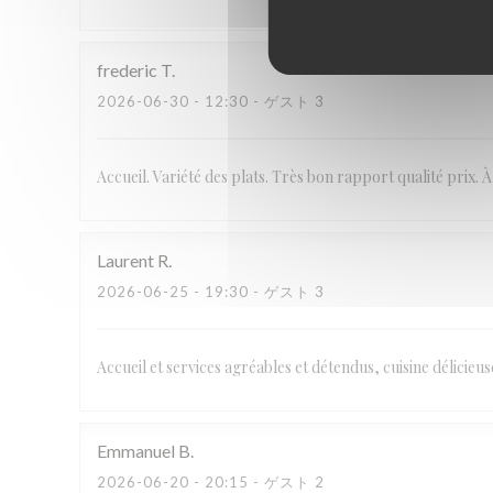
frederic
T
2026-06-30
- 12:30 - ゲスト 3
Accueil. Variété des plats. Très bon rapport qualité prix. 
Laurent
R
2026-06-25
- 19:30 - ゲスト 3
Accueil et services agréables et détendus, cuisine délicieu
Emmanuel
B
2026-06-20
- 20:15 - ゲスト 2