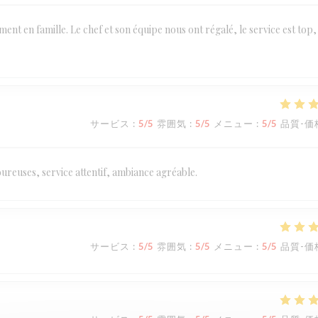
t en famille. Le chef et son équipe nous ont régalé, le service est top,
サービス
:
5
/5
雰囲気
:
5
/5
メニュー
:
5
/5
品質-価
ureuses, service attentif, ambiance agréable.
サービス
:
5
/5
雰囲気
:
5
/5
メニュー
:
5
/5
品質-価