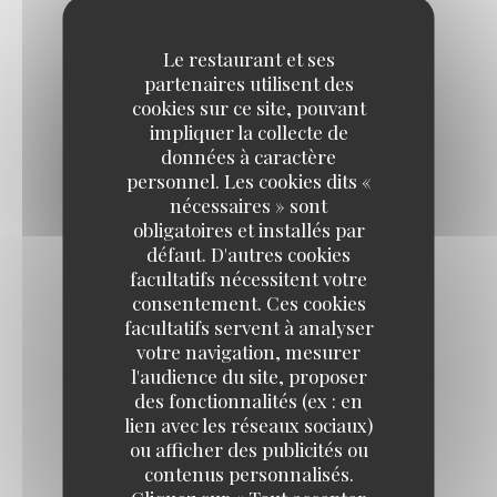
Le restaurant et ses
ENTRÉE + PLAT
partenaires utilisent des
17,00 EUR
cookies sur ce site, pouvant
impliquer la collecte de
données à caractère
PLAT + DESSERT
personnel. Les cookies dits «
17,00 EUR
nécessaires » sont
obligatoires et installés par
défaut. D'autres cookies
ENTRÉE + PLAT + DESSERT
facultatifs nécessitent votre
consentement. Ces cookies
19,00 EUR
facultatifs servent à analyser
votre navigation, mesurer
l'audience du site, proposer
PLAT SEUL
des fonctionnalités (ex : en
13,00 EUR
lien avec les réseaux sociaux)
ou afficher des publicités ou
contenus personnalisés.