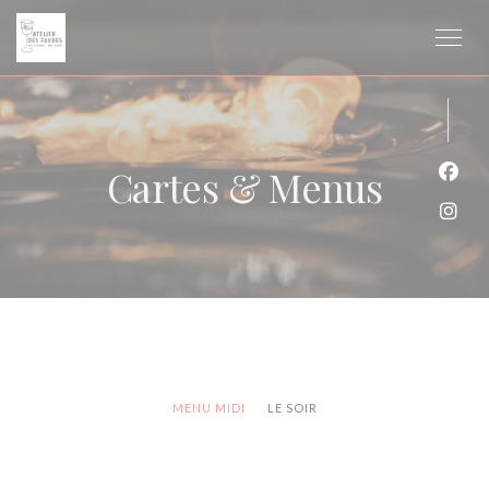
Personnalisation de vos choix en matière de cookies
Cartes & Menus
Face
Inst
MENU MIDI
LE SOIR