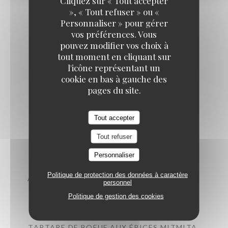
Cliquez sur « Tout accepter
», « Tout refuser » ou «
Personnaliser » pour gérer
vos préférences. Vous
pouvez modifier vos choix à
Le soir
tout moment en cliquant sur
l'icône représentant un
cookie en bas à gauche des
pages du site.
Tout accepter
Entrées
Tout refuser
Personnaliser
Politique de protection des données à caractère
AUBERGINES, CHERMOULA, CHANCKLICHE
personnel
11,00 EUR
Politique de gestion des cookies
TARTARE DE BOEUF AUX ÉPICES MITMITA