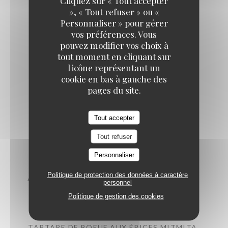
Cliquez sur « Tout accepter
», « Tout refuser » ou «
Personnaliser » pour gérer
vos préférences. Vous
pouvez modifier vos choix à
Le soir
tout moment en cliquant sur
l'icône représentant un
cookie en bas à gauche des
pages du site.
Tout accepter
Entrées
Tout refuser
Personnaliser
Politique de protection des données à caractère
AUBERGINES, CHERMOULA, CHANCKLICHE
personnel
11,00 EUR
Politique de gestion des cookies
TARTARE DE BOEUF AUX ÉPICES MITMITA