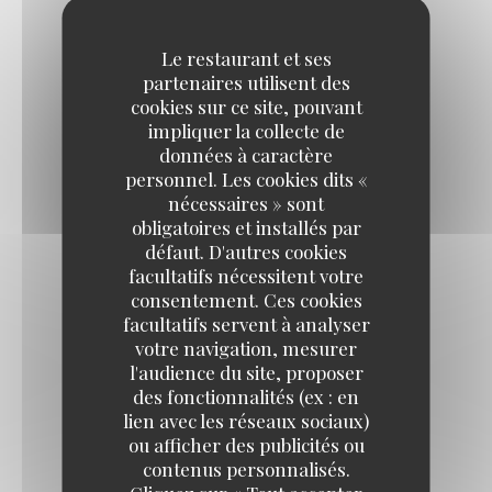
Le restaurant et ses
ENTRÉE + PLAT
partenaires utilisent des
17,00 EUR
cookies sur ce site, pouvant
impliquer la collecte de
données à caractère
PLAT + DESSERT
personnel. Les cookies dits «
17,00 EUR
nécessaires » sont
obligatoires et installés par
défaut. D'autres cookies
ENTRÉE + PLAT + DESSERT
facultatifs nécessitent votre
consentement. Ces cookies
19,00 EUR
facultatifs servent à analyser
votre navigation, mesurer
l'audience du site, proposer
PLAT SEUL
des fonctionnalités (ex : en
13,00 EUR
lien avec les réseaux sociaux)
ou afficher des publicités ou
contenus personnalisés.