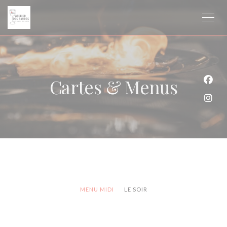
Personnalisation de vos choix en matière de cookies
Cartes & Menus
Face
Inst
MENU MIDI
LE SOIR