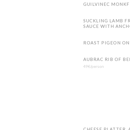
GUILVINEC MONKFI
SUCKLING LAMB F
SAUCE WITH ANCH
ROAST PIGEON ON 
AUBRAC RIB OF BE
49€/person
CHEESE PLATTER,