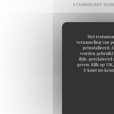
STRAWBERRY SORB
Het restauran
verzameling van pe
geïnstalleerd. 
worden gebruikt 
(bijv. gerelateer
geven. Klik op 'OK,
U kunt uw keuz