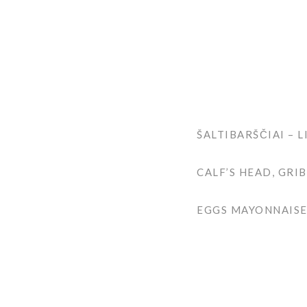
ŠALTIBARŠČIAI –
CALF’S HEAD, GRI
EGGS MAYONNAISE,