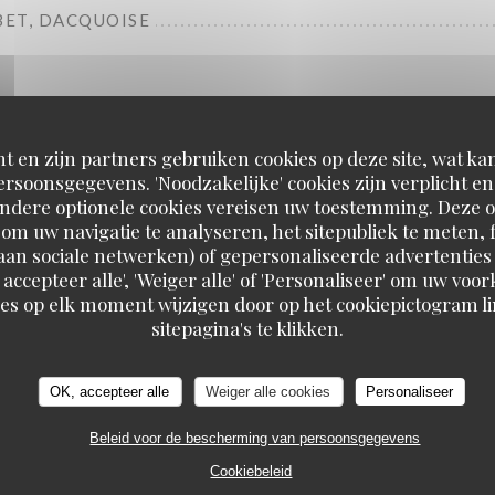
ET, DACQUOISE
t en zijn partners gebruiken cookies op deze site, wat kan
rsoonsgegevens. 'Noodzakelijke' cookies zijn verplicht 
Andere optionele cookies vereisen uw toestemming. Deze o
om uw navigatie te analyseren, het sitepubliek te meten, f
The evening
d aan sociale netwerken) of gepersonaliseerde advertenties
 accepteer alle', 'Weiger alle' of 'Personaliseer' om uw vo
es op elk moment wijzigen door op het cookiepictogram l
sitepagina's te klikken.
OK, accepteer alle
Weiger alle cookies
Personaliseer
Starters
Beleid voor de bescherming van persoonsgegevens
Cookiebeleid