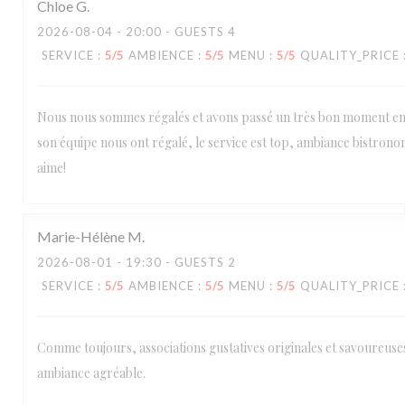
Chloe
G
2026-08-04
- 20:00 - GUESTS 4
SERVICE
:
5
/5
AMBIENCE
:
5
/5
MENU
:
5
/5
QUALITY_PRICE
Nous nous sommes régalés et avons passé un très bon moment en f
son équipe nous ont régalé, le service est top, ambiance bistro
aime!
Marie-Hélène
M
2026-08-01
- 19:30 - GUESTS 2
SERVICE
:
5
/5
AMBIENCE
:
5
/5
MENU
:
5
/5
QUALITY_PRICE
Comme toujours, associations gustatives originales et savoureuses,
ambiance agréable.