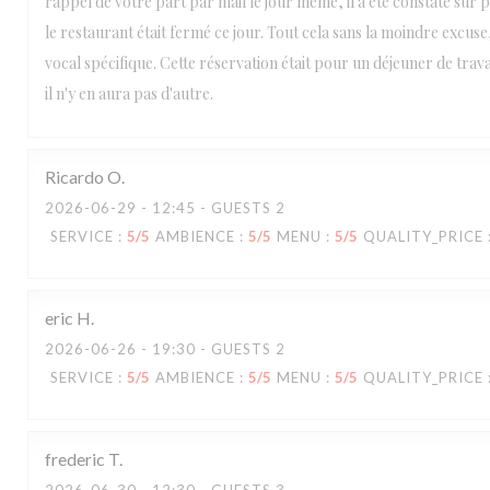
rappel de votre part par mail le jour même, il a été constaté sur p
le restaurant était fermé ce jour. Tout cela sans la moindre excus
vocal spécifique. Cette réservation était pour un déjeuner de trav
il n'y en aura pas d'autre.
Ricardo
O
2026-06-29
- 12:45 - GUESTS 2
SERVICE
:
5
/5
AMBIENCE
:
5
/5
MENU
:
5
/5
QUALITY_PRICE
eric
H
2026-06-26
- 19:30 - GUESTS 2
SERVICE
:
5
/5
AMBIENCE
:
5
/5
MENU
:
5
/5
QUALITY_PRICE
frederic
T