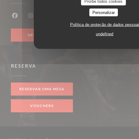
Proíbe todos cookies
Personalizar
Facebook ((abre numa nova janela))
Instagram ((abre numa nova janela))
Política de proteção de dados pessoa
undefined
NEWSLETTER
RESERVA
RESERVAR UMA MESA
VOUCHERS