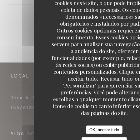
cookies neste site, o que pode impli
coleta de dados pessoais. Os coo
1
2
3
denominados «necessários» s
obrigatórios e instalados por pad
Outros cookies opcionais requere
consentimento. Esses cookies opci
servem para analisar sua navegação
a audiência do site, oferecer
funcionalidades (por exemplo, relac
às redes sociais) ou exibir publicid
conteúdos personalizados. Clique e
LOCAL
aceitar tudo', 'Recusar tudo' o
'Personalizar' para gerenciar s
preferências. Você pode alterar 
((abre numa nova janela))
15 rue des frères Bonie 33000 Bordeaux
escolhas a qualquer momento clica
ícone de cookie no canto inferior e
05 57 60 23 56
das páginas do site.
OK, aceitar tudo
SIGA-NOS