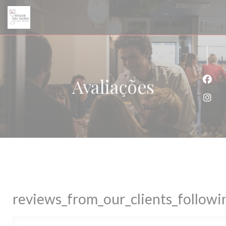
Painel de Gerenciamento de Cookies
Avaliações
Face
Inst
reviews_from_our_clients_follow