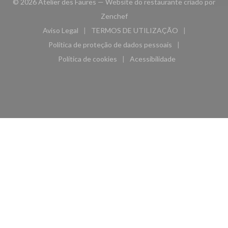
© 2026 Atelier des Faures — Website do restaurante criado por
((abre numa nova janela))
Zenchef
Aviso Legal
TERMOS DE UTILIZAÇÃO
((abre numa nova janela))
((abre numa nova janela))
Política de proteção de dados pessoais
((abre numa nova janela))
Política de cookies
Acessibilidade
((abre numa nova janela))
((abre numa nova janela)