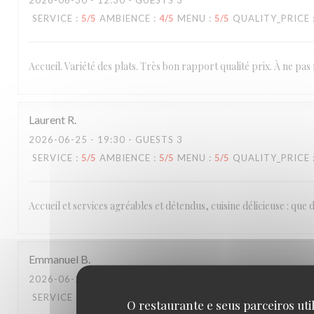
2026-06-30
- 12:30 - GUESTS 3
SERVICE
:
5
/5
AMBIENCE
:
4
/5
MENU
:
5
/5
QUALITY_PRICE
Accueil. Variété des plats. Très bon rapport qualité prix. À ne pas
Laurent
R
2026-06-25
- 19:30 - GUESTS 3
SERVICE
:
5
/5
AMBIENCE
:
5
/5
MENU
:
5
/5
QUALITY_PRICE
Accueil et services agréables et détendus, cuisine délicieuse : que
Emmanuel
B
2026-06-20
- 20:15 - GUESTS 2
SERVICE
:
4
/5
AMBIENCE
:
3
/5
MENU
:
5
/5
QUALITY_PRICE
O restaurante e seus parceiros uti