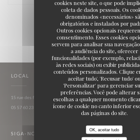
cookies neste site, o que pode impli
coleta de dados pessoais. Os coo
1
2
3
denominados «necessários» s
obrigatórios e instalados por pad
Outros cookies opcionais requere
consentimento. Esses cookies opci
servem para analisar sua navegação
a audiência do site, oferecer
funcionalidades (por exemplo, relac
às redes sociais) ou exibir publicid
conteúdos personalizados. Clique e
LOCAL
aceitar tudo', 'Recusar tudo' o
'Personalizar' para gerenciar s
preferências. Você pode alterar 
((abre numa nova janela))
15 rue des frères Bonie 33000 Bordeaux
escolhas a qualquer momento clica
ícone de cookie no canto inferior e
05 57 60 23 56
das páginas do site.
OK, aceitar tudo
SIGA-NOS