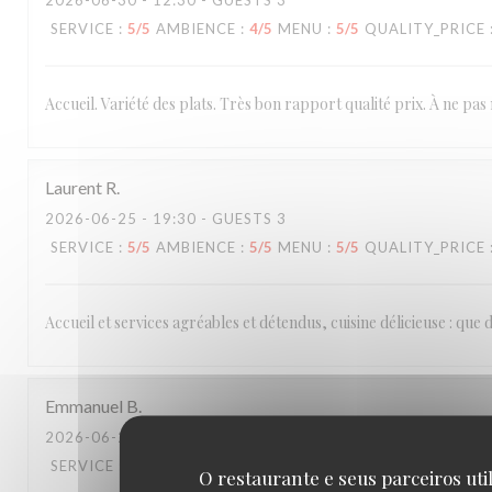
2026-06-30
- 12:30 - GUESTS 3
SERVICE
:
5
/5
AMBIENCE
:
4
/5
MENU
:
5
/5
QUALITY_PRICE
Accueil. Variété des plats. Très bon rapport qualité prix. À ne pas
Laurent
R
2026-06-25
- 19:30 - GUESTS 3
SERVICE
:
5
/5
AMBIENCE
:
5
/5
MENU
:
5
/5
QUALITY_PRICE
Accueil et services agréables et détendus, cuisine délicieuse : que
Emmanuel
B
2026-06-20
- 20:15 - GUESTS 2
SERVICE
:
4
/5
AMBIENCE
:
3
/5
MENU
:
5
/5
QUALITY_PRICE
O restaurante e seus parceiros uti