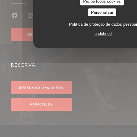
Proíbe todos cookies
Personalizar
Facebook ((abre numa nova janela))
Instagram ((abre numa nova janela))
Política de proteção de dados pessoa
undefined
NEWSLETTER
RESERVA
RESERVAR UMA MESA
VOUCHERS