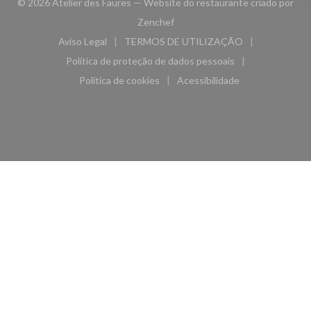
© 2026 Atelier des Faures — Website do restaurante criado por
((abre numa nova janela))
Zenchef
Aviso Legal
TERMOS DE UTILIZAÇÃO
((abre numa nova janela))
((abre numa nova janela))
Política de proteção de dados pessoais
((abre numa nova janela))
Política de cookies
Acessibilidade
((abre numa nova janela))
((abre numa nova janela)