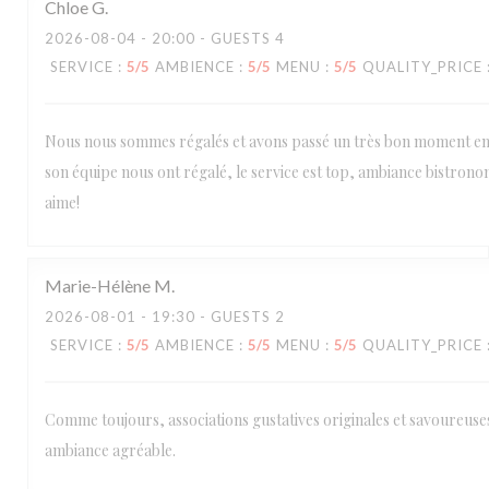
Chloe
G
2026-08-04
- 20:00 - GUESTS 4
SERVICE
:
5
/5
AMBIENCE
:
5
/5
MENU
:
5
/5
QUALITY_PRICE
Nous nous sommes régalés et avons passé un très bon moment en f
son équipe nous ont régalé, le service est top, ambiance bistro
aime!
Marie-Hélène
M
2026-08-01
- 19:30 - GUESTS 2
SERVICE
:
5
/5
AMBIENCE
:
5
/5
MENU
:
5
/5
QUALITY_PRICE
Comme toujours, associations gustatives originales et savoureuses,
ambiance agréable.