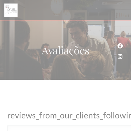
Painel de Gerenciamento de Cookies
Avaliações
Face
Inst
reviews_from_our_clients_follow