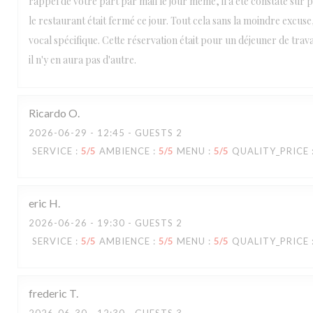
rappel de votre part par mail le jour même, il a été constaté sur p
le restaurant était fermé ce jour. Tout cela sans la moindre excus
vocal spécifique. Cette réservation était pour un déjeuner de trav
il n'y en aura pas d'autre.
Ricardo
O
2026-06-29
- 12:45 - GUESTS 2
SERVICE
:
5
/5
AMBIENCE
:
5
/5
MENU
:
5
/5
QUALITY_PRICE
eric
H
2026-06-26
- 19:30 - GUESTS 2
SERVICE
:
5
/5
AMBIENCE
:
5
/5
MENU
:
5
/5
QUALITY_PRICE
frederic
T