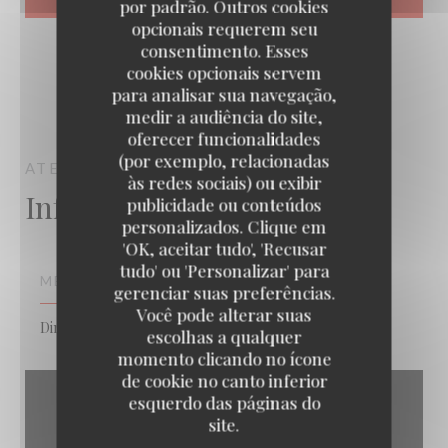
por padrão. Outros cookies
opcionais requerem seu
consentimento. Esses
cookies opcionais servem
para analisar sua navegação,
medir a audiência do site,
oferecer funcionalidades
(por exemplo, relacionadas
ATELIER DES FAURES
BORDEAUX
às redes sociais) ou exibir
Informações gerais
publicidade ou conteúdos
personalizados. Clique em
'OK, aceitar tudo', 'Recusar
tudo' ou 'Personalizar' para
MÉTODOS DE PAGAMENTO
gerenciar suas preferências.
Você pode alterar suas
Dinheiro, Cartão Azul
escolhas a qualquer
momento clicando no ícone
de cookie no canto inferior
esquerdo das páginas do
site.