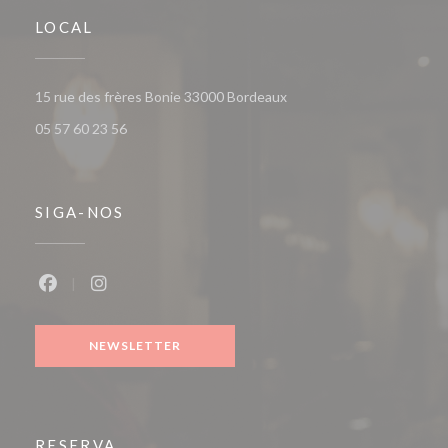
LOCAL
((abre numa nova janela))
15 rue des frères Bonie 33000 Bordeaux
05 57 60 23 56
SIGA-NOS
Facebook ((abre numa nova janela))
Instagram ((abre numa nova janela))
NEWSLETTER
RESERVA