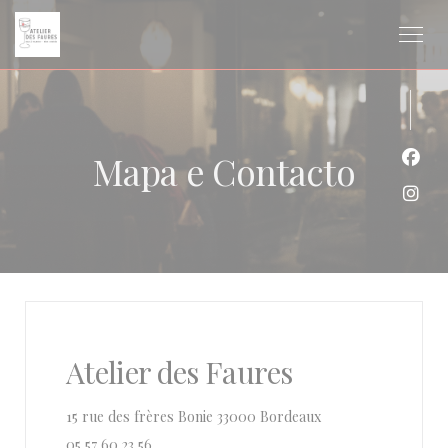
Painel de Gerenciamento de Cookies
Mapa e Contacto
Face
Inst
Atelier des Faures
((abre numa nova jan
15 rue des frères Bonie 33000 Bordeaux
05 57 60 23 56