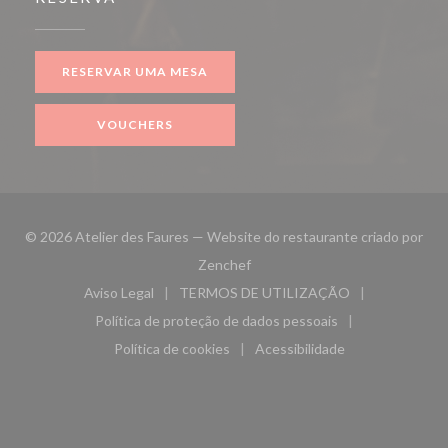
RESERVAR UMA MESA
VOUCHERS
© 2026 Atelier des Faures — Website do restaurante criado por
((abre numa nova janela))
Zenchef
Aviso Legal
TERMOS DE UTILIZAÇÃO
((abre numa nova janela))
((abre numa nova janela))
Política de proteção de dados pessoais
((abre numa nova janela))
Política de cookies
Acessibilidade
((abre numa nova janela))
((abre numa nova janela)