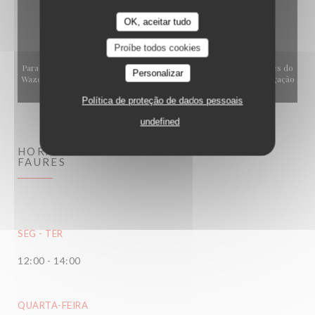
OK, aceitar tudo
Proíbe todos cookies
Para exibir o mapa interativo do Waze, você deve aceitar os cookies do
Personalizar
Waze Map (Google). Esses cookies podem coletar dados de navegação
e localização.
Autorizar
Política de proteção de dados pessoais
undefined
HORÁRIO DE ABERTURA
ATELIER DES
FAURES
SEG
-
TER
12:00 - 14:00
QUARTA-FEIRA