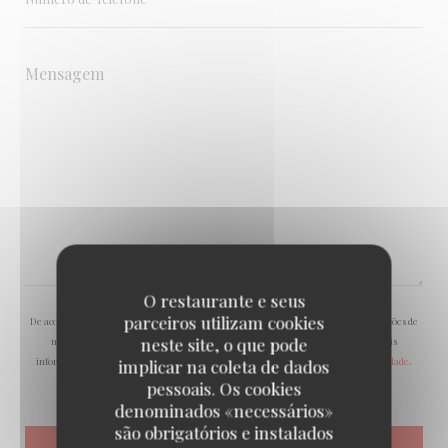
O restaurante e seus
parceiros utilizam cookies
De acordo com a legislação de proteção de dados, tem o direito de se opor a comunicações de
neste site, o que pode
marketing. Pode registar-se na Lista Robinson através de
robinson.pt
. Para mais
informações sobre o tratamento dos seus dados, consulte a nossa
política de privacidade
.
implicar na coleta de dados
pessoais. Os cookies
denominados «necessários»
são obrigatórios e instalados