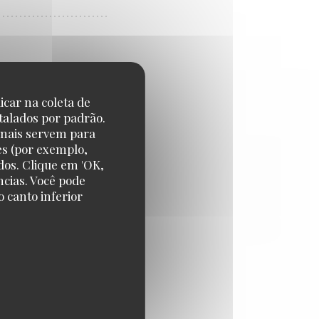
icar na coleta de
talados por padrão.
onais servem para
es (por exemplo,
dos. Clique em 'OK,
ncias. Você pode
 canto inferior