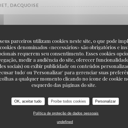
ET, DACQUOISE
seus parceiros utilizam cookies neste site, o que pode impl
 cookies denominados «necessários» são obrigatórios e ins
pcionais requerem seu consentimento. Esses cookies opci
vegação, medir a audiência do site, oferecer funcionalidad
The evening
des sociais) ou exibir publicidade ou conteúdos personaliza
'Recusar tudo' ou 'Personalizar' para gerenciar suas preferê
scolhas a qualquer momento clicando no ícone de cookie no
esquerdo das páginas do site.
OK, aceitar tudo
Proíbe todos cookies
Personalizar
Starters
Política de proteção de dados pessoais
undefined