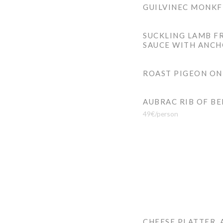
GUILVINEC MONKFI
SUCKLING LAMB F
SAUCE WITH ANCH
ROAST PIGEON ON 
AUBRAC RIB OF BE
49€/person
CHEESE PLATTER,