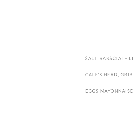
ŠALTIBARŠČIAI –
CALF’S HEAD, GRI
EGGS MAYONNAISE,