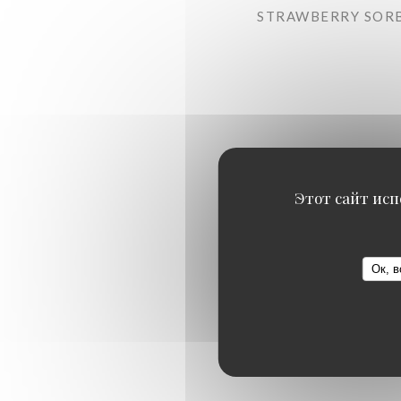
STRAWBERRY SORB
Этот сайт исп
Ок, в