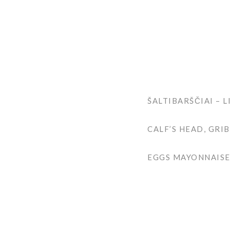
ŠALTIBARŠČIAI –
CALF’S HEAD, GRI
EGGS MAYONNAISE,