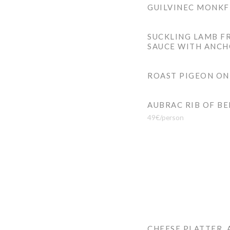
GUILVINEC MONKFI
SUCKLING LAMB F
SAUCE WITH ANCH
ROAST PIGEON ON 
AUBRAC RIB OF BE
49€/person
CHEESE PLATTER,