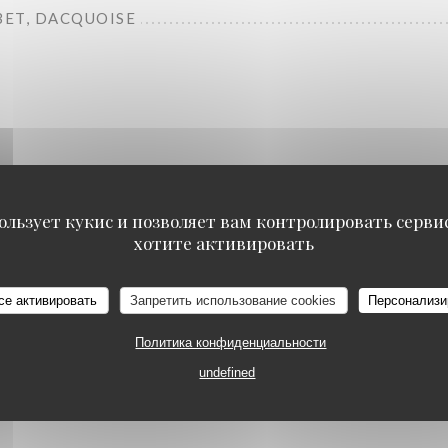
ET, DACQUOISE
The evening
ользует кукис и позволяет вам контролировать серв
хотите активировать
се активировать
Запретить использование cookies
Персонализи
Политика конфиденциальности
undefined
Starters