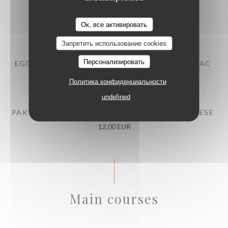
BEEF TARTARE WITH MITMITA SPICES
Ок, все активировать
13,00 EUR
Запретить использование cookies
Персонализировать
EGG MAYONNAISE, POULTRY JUS WITH COGNAC
10,00 EUR
Политика конфиденциальности
undefined
PAK CHOI, STRAWBERRY EMULSION, FETA CHEESE
12,00 EUR
Main courses