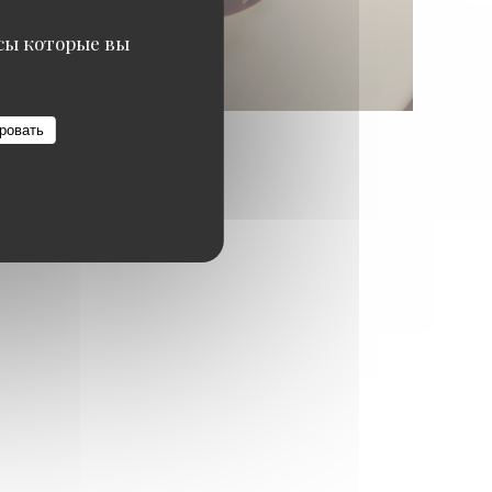
исы которые вы
ровать