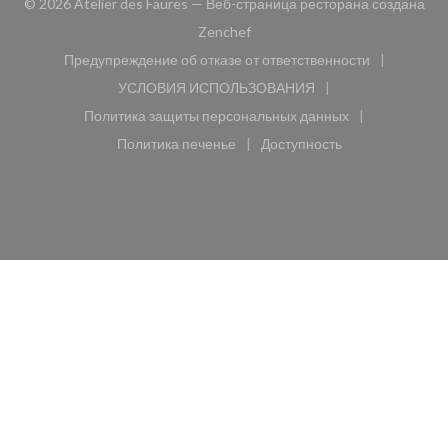
© 2026 Atelier des Faures — Веб-страница ресторана создана
((открывается в новом окне))
Zenchef
Предупреждение об отказе от ответственности
((открывается в новом окне))
УСЛОВИЯ ИСПОЛЬЗОВАНИЯ
((открывается в новом окне))
Политика защиты персональных данных
((открывается в новом окне))
Политика печенье
Доступность
((открывается в новом окне))
((открывается в новом 