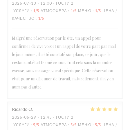
2026-07-13
- 12:00 - ГОСТИ 2
УСЛУГИ
:
1
/5
АТМОСФЕРА
:
1
/5
МЕНЮ
:
1
/5
ЦЕНА /
КАЧЕСТВО
:
1
/5
Malgré une réservation par le site, un appel pour
confirmer de vive voix et un rappel de votre part par mail
le jour même, il a été constaté sur place, ce jour, que le
restaurant était fermé ce jour. Tout cela sans la moindre
excuse, sans message vocal spécifique. Cette réservation
était pour un déjeuner de travail, naturellement, il n'y en
aura pas d'autre.
Ricardo
O
2026-06-29
- 12:45 - ГОСТИ 2
УСЛУГИ
:
5
/5
АТМОСФЕРА
:
5
/5
МЕНЮ
:
5
/5
ЦЕНА /