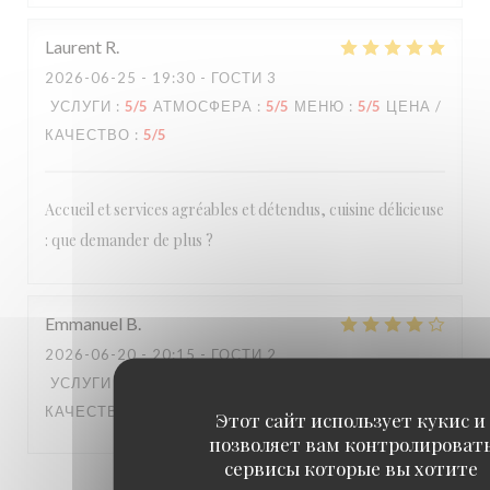
Laurent
R
2026-06-25
- 19:30 - ГОСТИ 3
УСЛУГИ
:
5
/5
АТМОСФЕРА
:
5
/5
МЕНЮ
:
5
/5
ЦЕНА /
КАЧЕСТВО
:
5
/5
Accueil et services agréables et détendus, cuisine délicieuse
: que demander de plus ?
Emmanuel
B
2026-06-20
- 20:15 - ГОСТИ 2
УСЛУГИ
:
4
/5
АТМОСФЕРА
:
3
/5
МЕНЮ
:
5
/5
ЦЕНА /
КАЧЕСТВО
:
4
/5
Этот сайт использует кукис и
позволяет вам контролироват
сервисы которые вы хотите