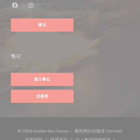
Facebook ((在新窗口中打开))
Instagram ((在新窗口中打开))
通讯
预订
预订餐位
优惠券
((在新窗
© 2026 Atelier des Faures — 餐馆网站创建者
Zenchef
免责声明
使用条款
个人数据保护政策