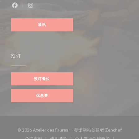
Facebook ((在新窗口中打开))
Instagram ((在新窗口中打开))
通讯
预订
预订餐位
优惠券
((在新窗
© 2026 Atelier des Faures — 餐馆网站创建者
Zenchef
免责声明
使用条款
个人数据保护政策