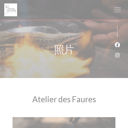
Cookie管理面板
照片
Fac
Ins
Atelier des Faures