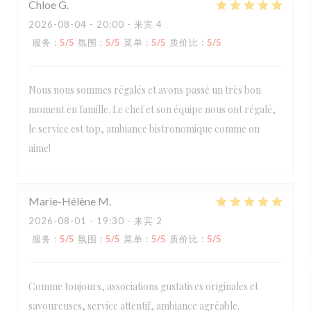
Chloe
G
2026-08-04
- 20:00 - 来宾 4
服务
:
5
/5
氛围
:
5
/5
菜单
:
5
/5
质价比
:
5
/5
Nous nous sommes régalés et avons passé un très bon
moment en famille. Le chef et son équipe nous ont régalé,
le service est top, ambiance bistronomique comme on
aime!
Marie-Hélène
M
2026-08-01
- 19:30 - 来宾 2
服务
:
5
/5
氛围
:
5
/5
菜单
:
5
/5
质价比
:
5
/5
Comme toujours, associations gustatives originales et
savoureuses, service attentif, ambiance agréable.