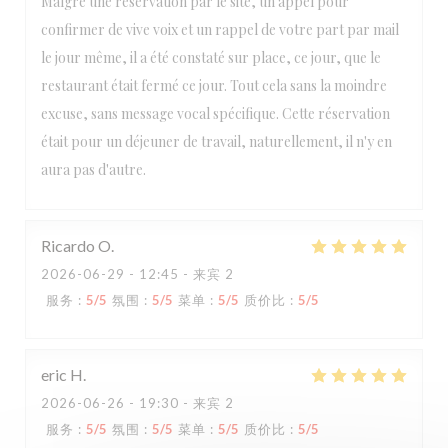
Malgré une réservation par le site, un appel pour
confirmer de vive voix et un rappel de votre part par mail
le jour même, il a été constaté sur place, ce jour, que le
restaurant était fermé ce jour. Tout cela sans la moindre
excuse, sans message vocal spécifique. Cette réservation
était pour un déjeuner de travail, naturellement, il n'y en
aura pas d'autre.
Ricardo
O
2026-06-29
- 12:45 - 来宾 2
服务
:
5
/5
氛围
:
5
/5
菜单
:
5
/5
质价比
:
5
/5
eric
H
2026-06-26
- 19:30 - 来宾 2
服务
:
5
/5
氛围
:
5
/5
菜单
:
5
/5
质价比
:
5
/5