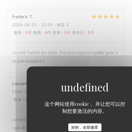
frederic
T
2026-06-30
- 12:30 - 来宾 3
服务
:
5
/5
氛围
:
4
/5
菜单
:
5
/5
质价比
:
5
/5
Accueil. Variété des plats. Très bon rapport qualité prix. À
ne pas manquer. !
Laurent
R
2026-06-25
- 19:30 - 来宾 3
服务
:
5
/5
氛围
:
5
/5
菜单
:
5
/5
质价比
:
5
/5
这个网站使用cookie， 并让您可以控
制想要激活的内容。
Accueil et services agréables et détendus, cuisine délicieuse
: que demander de plus ?
好的，全部接受