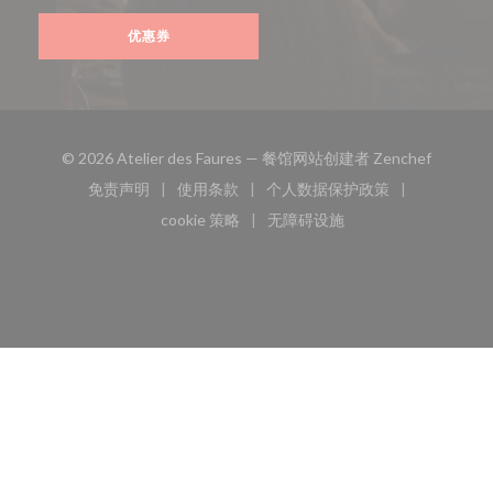
优惠券
((在新窗
© 2026 Atelier des Faures — 餐馆网站创建者
Zenchef
免责声明
使用条款
个人数据保护政策
((在新窗口中打开))
((在新窗口中打开))
((在新窗口中打开))
cookie 策略
无障碍设施
((在新窗口中打开))
((在新窗口中打开))