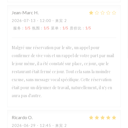
Jean-Marc
H
2026-07-13
- 12:00 - 来宾 2
服务
:
1
/5
氛围
:
1
/5
菜单
:
1
/5
质价比
:
1
/5
Malgré une réservation par le site, un appel pour
confirmer de vive voix et un rappel de votre part par mail
le jour même, il a été constaté sur place, ce jour, que le
restaurant était fermé ce jour. Tout cela sans la moindre
excuse, sans message vocal spécifique. Cette réservation
était pour un déjeuner de travail, naturellement, il n'y en
aura pas d'autre.
Ricardo
O
2026-06-29
- 12:45 - 来宾 2