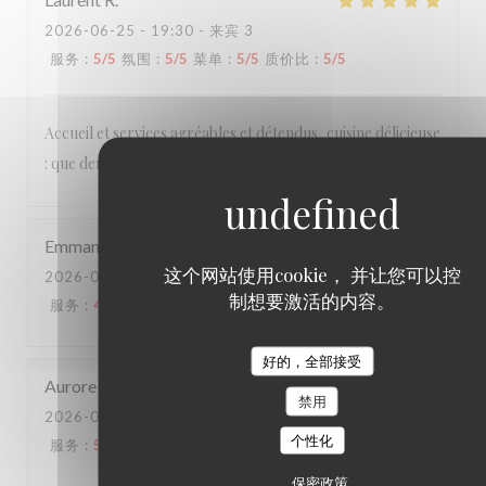
2026-06-25
- 19:30 - 来宾 3
服务
:
5
/5
氛围
:
5
/5
菜单
:
5
/5
质价比
:
5
/5
Accueil et services agréables et détendus, cuisine délicieuse
: que demander de plus ?
Emmanuel
B
这个网站使用cookie， 并让您可以控
2026-06-20
- 20:15 - 来宾 2
制想要激活的内容。
服务
:
4
/5
氛围
:
3
/5
菜单
:
5
/5
质价比
:
4
/5
好的，全部接受
Aurore
L
禁用
2026-06-16
- 12:15 - 来宾 4
个性化
服务
:
5
/5
氛围
:
1
/5
菜单
:
5
/5
质价比
:
5
/5
保密政策