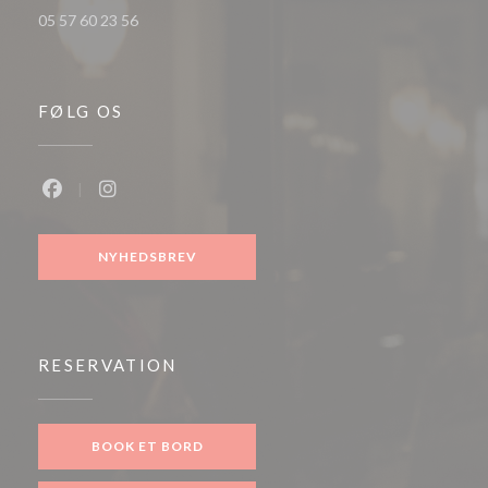
05 57 60 23 56
FØLG OS
Facebook ((åbner i et nyt vindue))
Instagram ((åbner i et nyt vindue))
NYHEDSBREV
RESERVATION
BOOK ET BORD