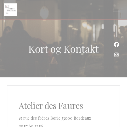
CCookie-styringspanel
Kort og Kontakt
Faceb
Insta
Atelier des Faures
((åbner i et nyt vind
15 rue des frères Bonie 33000 Bordeaux
05 57 60 23 56