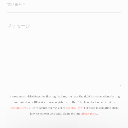
In accordance with data protection regulations, you have the right to opt out of marketing
communications. UK residents can register with the Telephone Preference Service at
tpsonline.org.uk
. US residents can register at
donotcall.gov
. For more information about
how we process your data, please see our
privacy policy
.