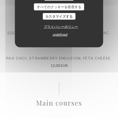
すべてのクッキーを拒否する
BEEF TARTARE WITH MITMITA SPICES
13,00 EUR
カスタマイズする
プライバシーポリシー
EGG MAYONNAISE, POULTRY JUS WITH COGNAC
undefined
10,00 EUR
PAK CHOI, STRAWBERRY EMULSION, FETA CHEESE
12,00 EUR
Main courses