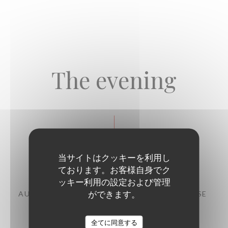
The evening
Starters
当サイトはクッキーを利用し
ております。お客様自身でク
ッキー利用の設定および管理
ができます。
AUBERGINE, CHERMOULA, CHANKLICH CHEESE
11,00 EUR
全てに同意する