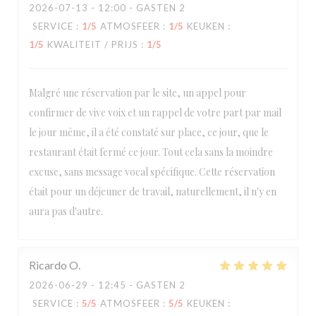
2026-07-13
- 12:00 - GASTEN 2
SERVICE
:
1
/5
ATMOSFEER
:
1
/5
KEUKEN
:
1
/5
KWALITEIT / PRIJS
:
1
/5
Malgré une réservation par le site, un appel pour
confirmer de vive voix et un rappel de votre part par mail
le jour même, il a été constaté sur place, ce jour, que le
restaurant était fermé ce jour. Tout cela sans la moindre
excuse, sans message vocal spécifique. Cette réservation
était pour un déjeuner de travail, naturellement, il n'y en
aura pas d'autre.
Ricardo
O
2026-06-29
- 12:45 - GASTEN 2
SERVICE
:
5
/5
ATMOSFEER
:
5
/5
KEUKEN
: