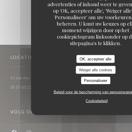
1
2
3
advertenties of inhoud weer te geven
op 'OK, accepteer alle', 'Weiger alle'
'Personaliseer' om uw voorkeuren
beheren. U kunt uw keuzes op el
moment wijzigen door op het
cookiepictogram linksonder op d
sitepagina's te klikken.
LOCATIE
OK, accepteer alle
Weiger alle cookies
((opent in een nieuw vens
15 rue des frères Bonie 33000 Bordeaux
Personaliseer
05 57 60 23 56
Beleid voor de bescherming van persoonsge
Cookiebeleid
VOLG ONS