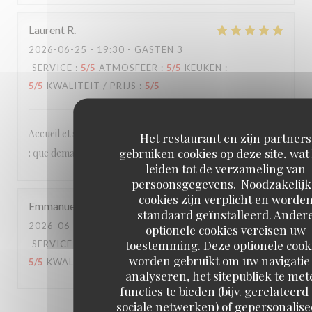
Laurent
R
2026-06-25
- 19:30 - GASTEN 3
SERVICE
:
5
/5
ATMOSFEER
:
5
/5
KEUKEN
:
5
/5
KWALITEIT / PRIJS
:
5
/5
Accueil et services agréables et détendus, cuisine délicieuse
Het restaurant en zijn partners
gebruiken cookies op deze site, wat
: que demander de plus ?
leiden tot de verzameling van
persoonsgegevens. 'Noodzakelijk
cookies zijn verplicht en worde
Emmanuel
B
standaard geïnstalleerd. Ander
2026-06-20
- 20:15 - GASTEN 2
optionele cookies vereisen uw
toestemming. Deze optionele cook
SERVICE
:
4
/5
ATMOSFEER
:
3
/5
KEUKEN
:
worden gebruikt om uw navigatie 
5
/5
KWALITEIT / PRIJS
:
4
/5
analyseren, het sitepubliek te met
functies te bieden (bijv. gerelateerd
sociale netwerken) of gepersonalis