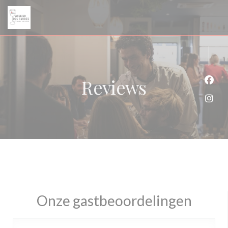
Cookies beheer paneel
Reviews
Face
Inst
Onze gastbeoordelingen