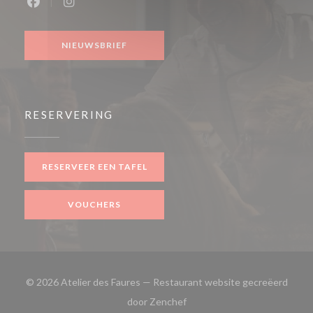
Facebook ((opent in een nieuw venster))
Instagram ((opent in een nieuw venster))
NIEUWSBRIEF
RESERVERING
RESERVEER EEN TAFEL
VOUCHERS
© 2026 Atelier des Faures — Restaurant website gecreëerd
((opent in een nieuw venster)
door
Zenchef