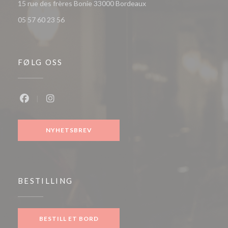
((åpner i et nytt vindu))
15 rue des frères Bonie 33000 Bordeaux
05 57 60 23 56
FØLG OSS
Facebook ((åpner i et nytt vindu))
Instagram ((åpner i et nytt vindu))
NYHETSBREV
BESTILLING
BESTILL ET BORD