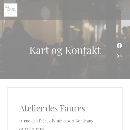
Panel for informasjonskapsler
Kart og Kontakt
Faceb
Insta
Atelier des Faures
((åpner i et nytt vind
15 rue des frères Bonie 33000 Bordeaux
05 57 60 23 56