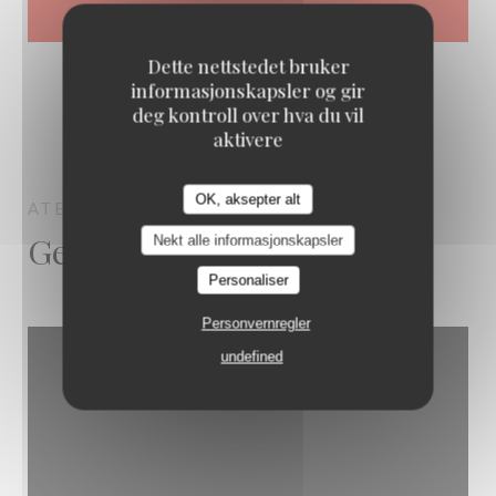
Dette nettstedet bruker
informasjonskapsler og gir
deg kontroll over hva du vil
aktivere
OK, aksepter alt
ATELIER DES FAURES
BORDEAUX
Generell informasjon
Nekt alle informasjonskapsler
Personaliser
Personvernregler
undefined